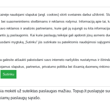
inėje naudojami slapukai (angl. cookies) skirti svetainės darbui užtikrinti. S
 bei suasmenintiems skelbimams ir reklamos rodymui. Informaciją apie tai, 
savo reklamos ir analizės partneriams, kurie gali ją sujungti su kita informacija
jantis jų paslaugomis. Kai kurie paslaugų teikėjai gali apdoroti jūsų asmens
Fiksuotas ryšio planai
Planai verslo klientams
Pasiūlym
ausdami mygtuką „Sutinku“ jūs sutinkate su pateiktomis naudojimosi sąlygomis
.
 galėsite atšaukti pakeisdami savo interneto naršyklės nustatymus ir ištrind
ojamus slapukus, partnerius, privatumo politika bei išsamią duomenų rinkimo 
rslui/?page=2&
.
Sutinku
unikaliam gyvenimo būdui. Pasirinkę tinkamą planą, galite šnekėti
ausia mokėti už suteiktas paslaugas mažiau. Topup.lt puslapyje su
eikiamų paslaugų sąrašo.