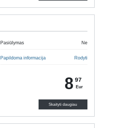
Pasiūlymas
Ne
Papildoma informacija
Rodyti
8
97
Eur
Skaityti daugiau