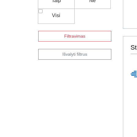
Taip
Ne
Visi
Filtravimas
St
Išvalyti filtrus