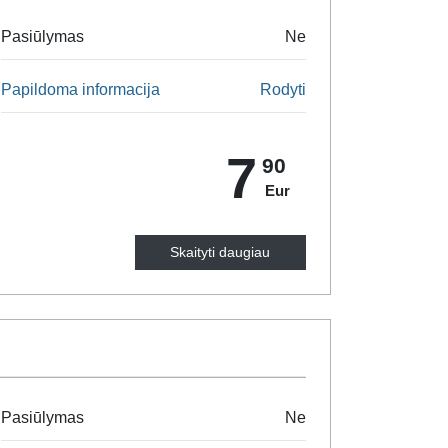
Pasiūlymas
Ne
Papildoma informacija
Rodyti
7
90
Eur
Skaityti daugiau
Pasiūlymas
Ne