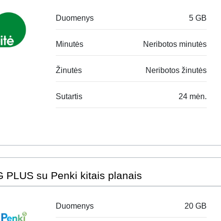
Duomenys
5 GB
Minutės
Neribotos minutės
Žinutės
Neribotos žinutės
Sutartis
24 mėn.
 PLUS su Penki kitais planais
Duomenys
20 GB