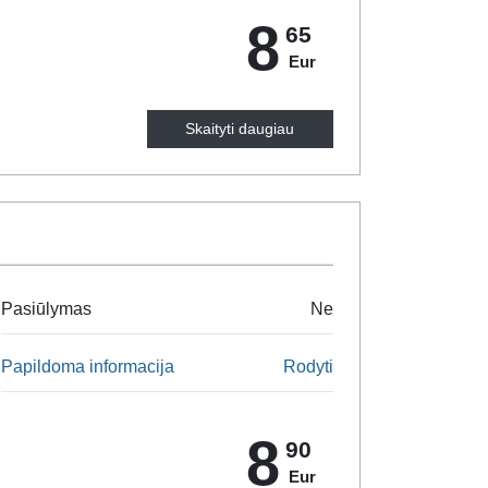
8
65
Eur
Skaityti daugiau
Pasiūlymas
Ne
Papildoma informacija
Rodyti
8
90
Eur