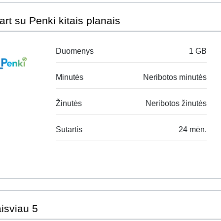
art su Penki kitais planais
Duomenys
1 GB
Minutės
Neribotos minutės
Žinutės
Neribotos žinutės
Sutartis
24 mėn.
isviau 5