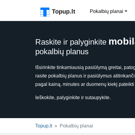
Pereiti prie puslapio antraštės
Pereiti prie pagrindinio turinio
Pereiti prie puslapio poraštės
Topup.lt
Pokalbių planai
mobi
Raskite ir palyginkite
pokalbių planus
Išsirinkite tinkamiausią pasiūlymą greitai, patog
rasite pokalbių planus ir pasiūlymus atitinkanči
pagal kainą, minutes ar duomenų kiekį pateikti 
Ieškokite, palyginkite ir sutaupykite.
Topup.lt
Pokalbių planai