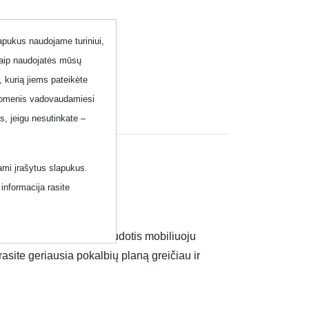
lapukus naudojame turiniui,
kaip naudojatės mūsų
, kurią jiems pateikėte
 duomenis vadovaudamiesi
ai
, jeigu nesutinkate –
ami įrašytus slapukus.
informacija rasite
 neribotai, neribotai naudotis mobiliuoju
rasite geriausia pokalbių planą greičiau ir