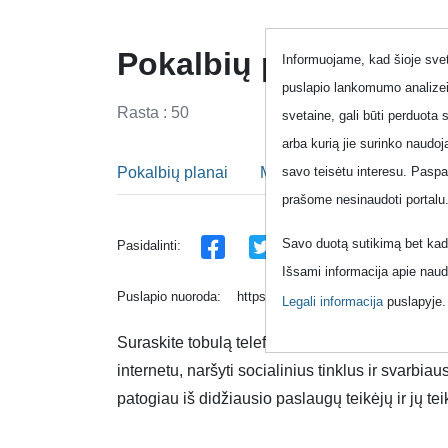
Pokalbių planai
Informuojame, kad šioje sveta
puslapio lankomumo analizei
Rasta : 50
svetaine, gali būti perduota 
arba kurią jie surinko naudo
Pokalbių planai
Mobilaus ryšio planai
savo teisėtu interesu. Pasp
prašome nesinaudoti portalu
Savo duotą sutikimą bet kada
Pasidalinti:
Išsami informacija apie naud
Puslapio nuoroda:
https://www.topup.lt/lt/pokalbiai/ve
Legali informacija
puslapyje
Suraskite tobulą telefono planą, tinkantį jūsų 
internetu, naršyti socialinius tinklus ir svarbi
patogiau iš didžiausio paslaugų teikėjų ir jų t