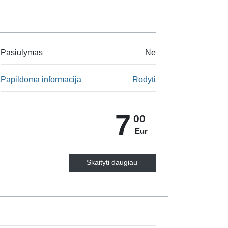
Pasiūlymas
Ne
Papildoma informacija
Rodyti
7
00
Eur
Skaityti daugiau