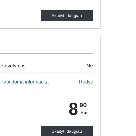
Skaityti daugiau
Pasiūlymas
Ne
Papildoma informacija
Rodyti
8
90
Eur
Skaityti daugiau