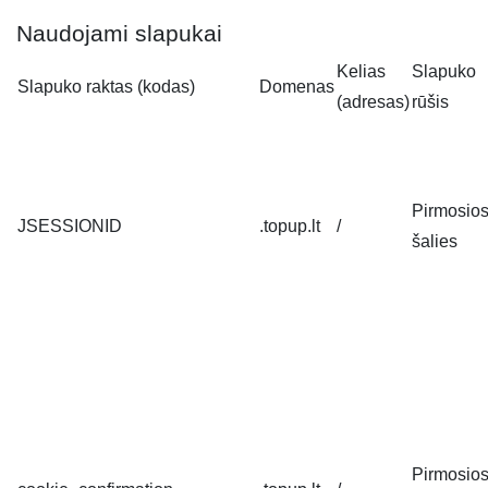
Naudojami slapukai
Kelias
Slapuko
Slapuko raktas (kodas)
Domenas
(adresas)
rūšis
Pirmosio
JSESSIONID
.topup.lt
/
šalies
Pirmosio