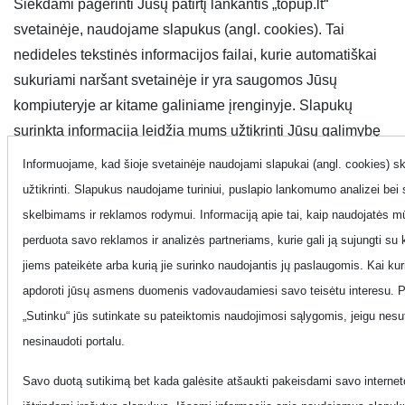
Siekdami pagerinti Jūsų patirtį lankantis „topup.lt“
svetainėje, naudojame slapukus (angl. cookies). Tai
nedideles tekstinės informacijos failai, kurie automatiškai
sukuriami naršant svetainėje ir yra saugomos Jūsų
kompiuteryje ar kitame galiniame įrenginyje. Slapukų
surinkta informacija leidžia mums užtikrinti Jūsų galimybę
naršyti patogiau, teikti Jums patrauklius pasiūlymus bei
Informuojame, kad šioje svetainėje naudojami slapukai (angl. cookies) ski
daugiau sužinoti apie mūsų svetainių naudotojų elgesį,
užtikrinti. Slapukus naudojame turiniui, puslapio lankomumo analizei be
analizuoti tendencijas ir tobulinti tiek svetainę.
skelbimams ir reklamos rodymui. Informaciją apie tai, kaip naudojatės mū
perduota savo reklamos ir analizės partneriams, kurie gali ją sujungti su k
Jūs galite pasirinkti, ar norite priimti slapukus. Jeigu
jiems pateikėte arba kurią jie surinko naudojantis jų paslaugomis. Kai kuri
nesutinkate, kad į Jūsų kompiuterį ar į kitą galinį įrenginį
apdoroti jūsų asmens duomenis vadovaudamiesi savo teisėtu interesu.
būtų įrašomi slapukai, galite pakeisti savo interneto
„Sutinku“ jūs sutinkate su pateiktomis naudojimosi sąlygomis, jeigu nes
naršyklės nustatymus ir išjungti visus slapukus arba įjungti
nesinaudoti portalu.
/ išjungti juos po vieną. Tačiau atkreipiame dėmesį, kad kai
kuriais atvejais tai gali sulėtinti naršymo internete spartą,
Savo duotą sutikimą bet kada galėsite atšaukti pakeisdami savo internet
apriboti tam tikrų interneto svetainių funkcijų veikimą arba