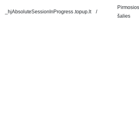
Pirmosio
_hjAbsoluteSessionInProgress
.topup.lt
/
šalies