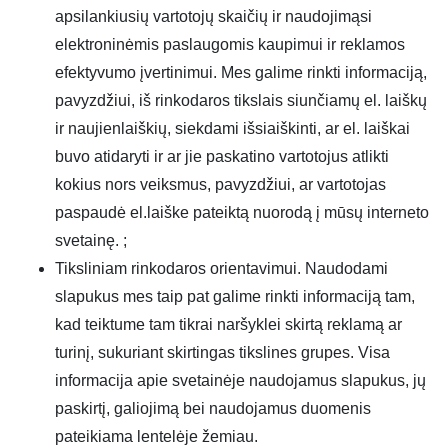
apsilankiusių vartotojų skaičių ir naudojimąsi
elektroninėmis paslaugomis kaupimui ir reklamos
efektyvumo įvertinimui. Mes galime rinkti informaciją,
pavyzdžiui, iš rinkodaros tikslais siunčiamų el. laiškų
ir naujienlaiškių, siekdami išsiaiškinti, ar el. laiškai
buvo atidaryti ir ar jie paskatino vartotojus atlikti
kokius nors veiksmus, pavyzdžiui, ar vartotojas
paspaudė el.laiške pateiktą nuorodą į mūsų interneto
svetainę. ;
Tiksliniam rinkodaros orientavimui. Naudodami
slapukus mes taip pat galime rinkti informaciją tam,
kad teiktume tam tikrai naršyklei skirtą reklamą ar
turinį, sukuriant skirtingas tikslines grupes. Visa
informacija apie svetainėje naudojamus slapukus, jų
paskirtį, galiojimą bei naudojamus duomenis
pateikiama lentelėje žemiau.