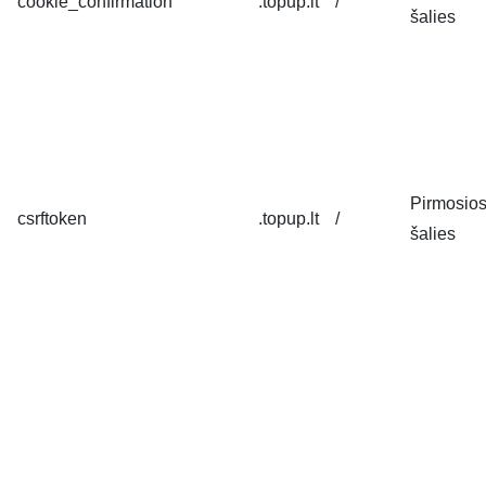
cookie_confirmation
.topup.lt
/
šalies
Pirmosio
csrftoken
.topup.lt
/
šalies