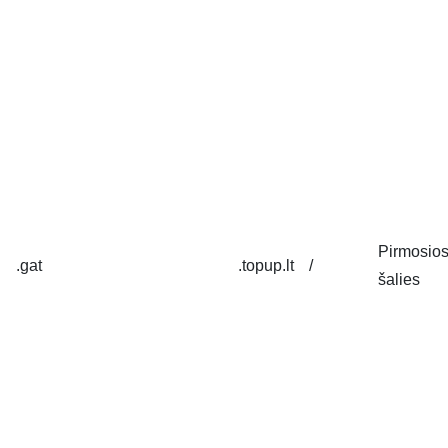
Pirmosio
.gat
.topup.lt
/
šalies