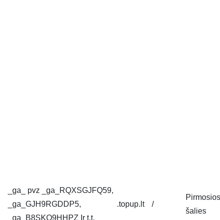
_ga_ pvz _ga_RQXSGJFQ59,
Pirmosio
_ga_GJH9RGDDP5,
.topup.lt
/
šalies
_ga_B8SKQ9HHPZ Ir t.t.