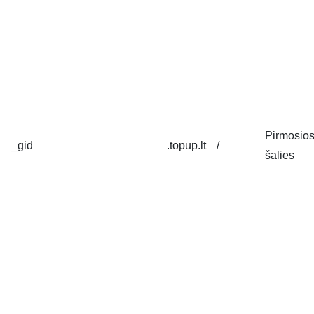
Pirmosio
_gid
.topup.lt
/
šalies