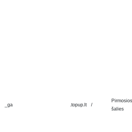
Pirmosio
_ga
.topup.lt
/
šalies