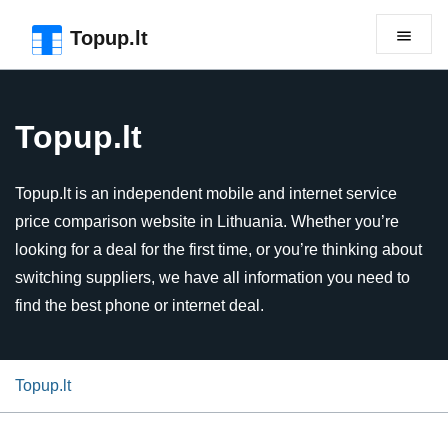
Skip to the page header
Skip to main content
Skip to the page footer
Topup.lt
Topup.lt
Topup.lt is an independent mobile and internet service
price comparison website in Lithuania. Whether you’re
looking for a deal for the first time, or you’re thinking about
switching suppliers, we have all information you need to
find the best phone or internet deal.
Topup.lt