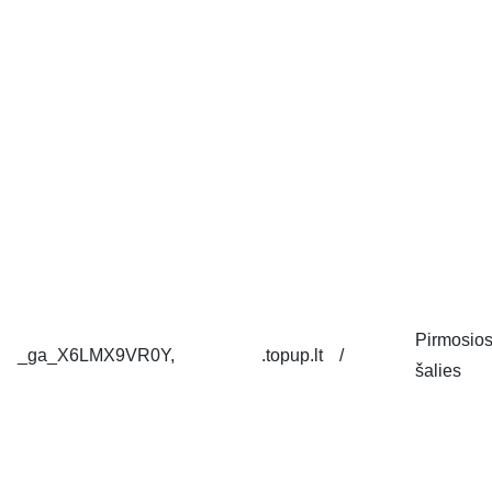
Pirmosio
_ga_X6LMX9VR0Y,
.topup.lt
/
šalies