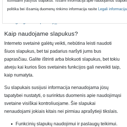
ištrindami įrašytus slapukus. Išsami informacija apie naudojamus slapuku
blokuoti prieigą prie svetainės. Išsamesnė informacija
politika bei išsamią duomenų rinkimo informacija rasite
Legali informacija
pateikta adresu AllAboutCookies.org arba
www.google.com/privacy_ads.html
.
Kaip naudojame slapukus?
Interneto svetainė galėtų veikti, nebūtina leisti naudoti
šiuos slapukus, bet tai padarius naršyti jums bus
paprasčiau. Galite ištrinti arba blokuoti slapukus, bet tokiu
atveju kai kurios šios svetainės funkcijos gali neveikti taip,
kaip numatyta.
Su slapukais susijusi informacija nenaudojama jūsų
tapatybei nustatyti, o surinktus duomenis apie naudojimąsi
svetaine visiškai kontroliuojame. Šie slapukai
nenaudojami jokiais kitais nei pirmiau aprašytieji tikslais.
Funkcinių slapukų naudojimui ir paslaugų teikimui.