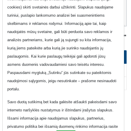
7
Eur
cookies) skirti svetainės darbui užtikrinti. Slapukus naudojame
turiniui, puslapio lankomumo analizei bei suasmenintiems
skelbimams ir reklamos rodymui. Informaciją apie tai, kaip
naudojatės mūsų svetaine, gali būti perduota savo reklamos ir
Mobilus Internetas "Labas - Mėnuo 7GB"
analizės partneriams, kurie gali ją sujungti su kita informacija,
kurią jiems pateikėte arba kurią jie surinko naudojantis jų
paslaugomis. Kai kurie paslaugų teikėjai gali apdoroti jūsų
Kaip užsisakyti planą
asmens duomenis vadovaudamiesi savo teisėtu interesu.
Kaip atsisakyti plano
Paspausdami mygtuką „Sutinku“ jūs sutinkate su pateiktomis
naudojimosi sąlygomis, jeigu nesutinkate – prašome nesinaudoti
Pagalba
portalu.
Kaip užsisakyti planą
Savo duotą sutikimą bet kada galėsite atšaukti pakeisdami savo
interneto naršyklės nustatymus ir ištrindami įrašytus slapukus.
Instrukcijos kaip užsisakyti "Mėnuo 7GB" planą.
Išsami informacija apie naudojamus slapukus, partnerius,
privatumo politika bei išsamią duomenų rinkimo informacija rasite
Siųskite žinutę su raktažodžiu
MENUO7GB
numeriu