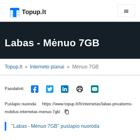
Pereiti prie puslapio antraštės
Pereiti prie pagrindinio turinio
Pereiti prie puslapio poraštės
Topup.lt
Labas - Mėnuo 7GB
Topup.lt
Interneto planai
Mėnuo 7GB
Pasidalinti:
Puslapio nuoroda:
https://www.topup.lt/lt/internetas/labas-privatiems-
mobilus-internetas-menuo-7gb/
"Labas - Mėnuo 7GB" puslapio nuoroda