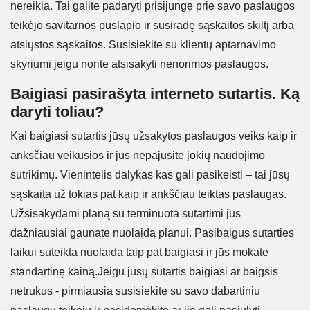
nereikia. Tai galite padaryti prisijungę prie savo paslaugos
teikėjo savitarnos puslapio ir susiradę sąskaitos skiltį arba
atsiųstos sąskaitos. Susisiekite su klientų aptarnavimo
skyriumi jeigu norite atsisakyti nenorimos paslaugos.
Baigiasi pasirašyta interneto sutartis. Ką
daryti toliau?
Kai baigiasi sutartis jūsų užsakytos paslaugos veiks kaip ir
anksčiau veikusios ir jūs nepajusite jokių naudojimo
sutrikimų. Vienintelis dalykas kas gali pasikeisti – tai jūsų
sąskaita už tokias pat kaip ir ankščiau teiktas paslaugas.
Užsisakydami planą su terminuota sutartimi jūs
dažniausiai gaunate nuolaidą planui. Pasibaigus sutarties
laikui suteikta nuolaida taip pat baigiasi ir jūs mokate
standartinę kainą.Jeigu jūsų sutartis baigiasi ar baigsis
netrukus - pirmiausia susisiekite su savo dabartiniu