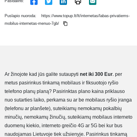
Pasidalinti:
Puslapio nuoroda:
https://www.topup.lt/lt/internetas/labas-privatiems-
mobilus-internetas-menuo-7gb/
Ar žinojote kad jūs galite sutaupyti
net iki 300 Eur
. per
metus pasirinkus tinkamą mobilaus ir fiksuotojo ryšio
telefono planų planą? Pasirinktas plano kaina priklauso
nuo sutarties laiko, perkama su ar be mobilaus ryšio įranga
(telefonu ar planšete), suteikiamų nemokamų pokalbių
minučių, nemokamų žinučių, suteikiamų mobilaus interneto
duomenų kiekio, interneto greičio 4G ar 5G bei kur bus
naudojamas Lietuvoje tiek užsienyje. Pasirinkus tinkamą