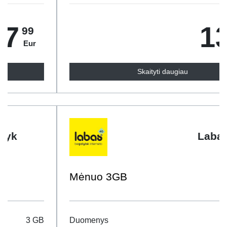
13
99
Eur
Skaityti daugiau
Labas
Mėnuo 3GB
Duomenys
4 GB