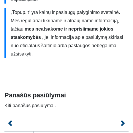
tarptinklinio ryšio (angl. roaming) paslauga, bet galioja
papildomi apribojimai. Daugiau informacijos rasite
„Topup.lt“ yra kainų ir paslaugų palyginimo svetainė.
paslaugų teikėjo puslapyje.
Mes reguliariai tikriname ir atnaujiname informaciją,
tačiau
mes neatsakome ir neprisiimame jokios
„Mėnuo 7GB” naudoja 4G/4G+ ryšį. 4G ryšys net 10 kartų
atsakomybės
, jei informacija apie pasiūlymą skiriasi
spartesnis nei 3G ryšys ir galite greičiau naudotis internetu
nuo oficialaus šaltinio arba paslaugos nebegalima
savo įrenginyje. Interneto greičiai yra teoriniai ir priklauso
užsisakyti.
nuo daugelio faktorių. Jums reikia turėti 4G suderinamą
telefoną, turėti SIM kortelę, būti aprėpties zonoje ir kiti
faktoriai. Norėdami gauti daugiau informacijos, susisiekite
su savo paslaugų teikėju.
Jei nori atsisakyti automatinio plano pratęsimo, tiesiog
Panašūs pasiūlymai
atsisakyk plano - siųsk INTERNETAS- (su minuso ženklu)
Kiti panašus pasiūlymai.
numeriu 1550 (nemokamai) arba prisijunk
prie
mano.labas.lt
. Planu dar galėsi naudotis iki plano
Ankstesnis
Kita
galiojimo pabaigos. Vienu metu gali turėti vieną savaitinį