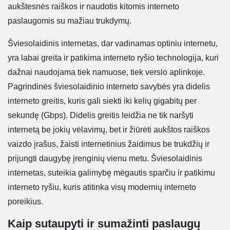
aukštesnės raiškos ir naudotis kitomis interneto
paslaugomis su mažiau trukdymų.
Šviesolaidinis internetas, dar vadinamas optiniu internetu,
yra labai greita ir patikima interneto ryšio technologija, kuri
dažnai naudojama tiek namuose, tiek verslo aplinkoje.
Pagrindinės šviesolaidinio interneto savybės yra didelis
interneto greitis, kuris gali siekti iki kelių gigabitų per
sekundę (Gbps). Didelis greitis leidžia ne tik naršyti
internetą be jokių vėlavimų, bet ir žiūrėti aukštos raiškos
vaizdo įrašus, žaisti internetinius žaidimus be trukdžių ir
prijungti daugybę įrenginių vienu metu. Šviesolaidinis
internetas, suteikia galimybę mėgautis sparčiu ir patikimu
interneto ryšiu, kuris atitinka visų modernių interneto
poreikius.
Kaip sutaupyti ir sumažinti paslaugų