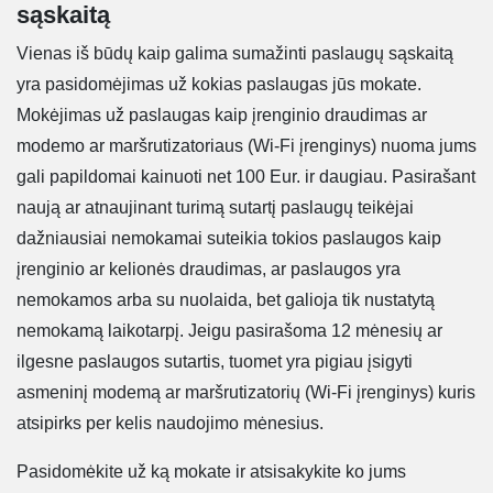
sąskaitą
Vienas iš būdų kaip galima sumažinti paslaugų sąskaitą
yra pasidomėjimas už kokias paslaugas jūs mokate.
Mokėjimas už paslaugas kaip įrenginio draudimas ar
modemo ar maršrutizatoriaus (Wi-Fi įrenginys) nuoma jums
gali papildomai kainuoti net 100 Eur. ir daugiau. Pasirašant
naują ar atnaujinant turimą sutartį paslaugų teikėjai
dažniausiai nemokamai suteikia tokios paslaugos kaip
įrenginio ar kelionės draudimas, ar paslaugos yra
nemokamos arba su nuolaida, bet galioja tik nustatytą
nemokamą laikotarpį. Jeigu pasirašoma 12 mėnesių ar
ilgesne paslaugos sutartis, tuomet yra pigiau įsigyti
asmeninį modemą ar maršrutizatorių (Wi-Fi įrenginys) kuris
atsipirks per kelis naudojimo mėnesius.
Pasidomėkite už ką mokate ir atsisakykite ko jums