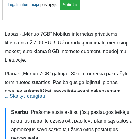
Legali informacija
puslapyje.
Sutinku
1500
(žinutės kaina - 0,10 Eur).
Labas - „Mėnuo 7GB” Mobilus internetas privatiems
klientams už 7.99 EUR. Už nurodytą minimalų mėnesinį
mokestį suteikiama 8 GB interneto duomenų naudojimui
Lietuvoje.
Planas „Mėnuo 7GB” galioja - 30 d. ir nereikia pasirašyti
terminuotos sutarties. Pasibaigus galiojimui, planas
prasitęs automatiškai, sąskaitoje esant pakankamam
... Skaityti daugiau
pinigų likučiui. Kitu atveju planas bus išjungtas ir galios
standartiniai tarifai.
Svarbu
: Prašome susisiekti su jūsų paslaugos teikėju
jeigu jūs negalite užsisakyti, papildyti plano sąskaitos ar
Paslaugos taip pat suteikiamos ir Europos Sąjungos (ES)
apmokėjus savo sąskaitą užsisakytos paslaugos
bei Europos ekonominės erdvės (EEE) šalyse naudojantis
neprasitęsia.