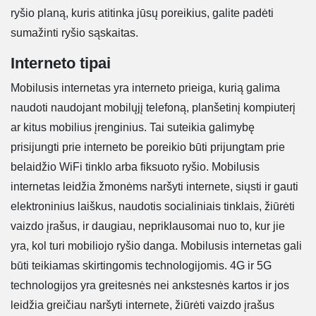
ryšio planą, kuris atitinka jūsų poreikius, galite padėti
sumažinti ryšio sąskaitas.
Interneto tipai
Mobilusis internetas yra interneto prieiga, kurią galima
naudoti naudojant mobilųjį telefoną, planšetinį kompiuterį
ar kitus mobilius įrenginius. Tai suteikia galimybę
prisijungti prie interneto be poreikio būti prijungtam prie
belaidžio WiFi tinklo arba fiksuoto ryšio. Mobilusis
internetas leidžia žmonėms naršyti internete, siųsti ir gauti
elektroninius laiškus, naudotis socialiniais tinklais, žiūrėti
vaizdo įrašus, ir daugiau, nepriklausomai nuo to, kur jie
yra, kol turi mobiliojo ryšio danga. Mobilusis internetas gali
būti teikiamas skirtingomis technologijomis. 4G ir 5G
technologijos yra greitesnės nei ankstesnės kartos ir jos
leidžia greičiau naršyti internete, žiūrėti vaizdo įrašus