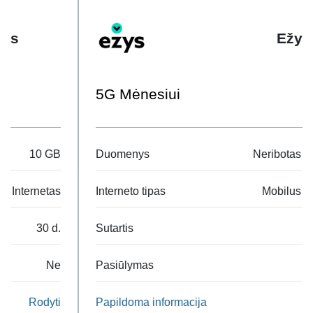
interneto planą. Duomenys suteikiami naršymui Lietuvoje.
Keliaujant ne ES / EEE šalyse duomenis skaičiuosime
Ežys
pagal standartinę interneto telefone keliaujant ne ES / EEE
šalyse kainodarą. Planas negalioja su BLACKBERRY
interneto paslauga.
5G Mėnesiui
Duomenys
Neribotas internetas
Interneto tipas
Mobilus Internetas
Sutartis
30 d.
Pasiūlymas
Ne
Papildoma informacija
Rodyti