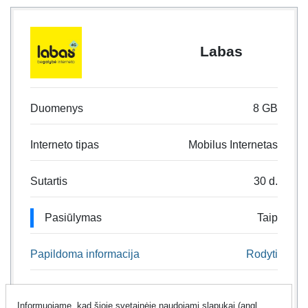
Labas
Duomenys
8 GB
Interneto tipas
Mobilus Internetas
Sutartis
30 d.
Pasiūlymas
Taip
Papildoma informacija
Rodyti
99
Informuojame, kad šioje svetainėje naudojami slapukai (angl.