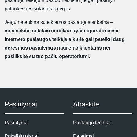
paslaugų teikėju ir pasidomėkite ar jie gali pasiūlyti
palankesnes sutarties sąlygas.
Jeigu netenkina suteikiamos paslaugos ar kaina –
susisiekite su kitais mobilaus ryšio operatoriais ir
interneto paslaugos teikėjais kurie gali pateikti daug
geresnius pasiūlymus naujiems klientams nei
pasiliksite su tuo pačiu operatoriumi
.
Pasiūlymai
Atraskite
Pasiūlymai
Paslaugų teikėjai
Pokalbių planai
Patarimai