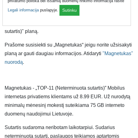
privatumo politika bei išsamią duomenų rinkimo informacija rasite
Kaip užsisakyti planą
Legali informacija
puslapyje.
Sutinku
Instrukcijos kaip užsisakyti "TOP-11 (Neterminuota
sutartis)" planą.
Prašome susisiekti su „Magnetukas“ jeigu norite užsisakyti
planą ar gauti daugiau informacijos. Atidaryti
"Magnetukas"
nuorodą
.
Magnetukas - „TOP-11 (Neterminuota sutartis)” Mobilus
internetas privatiems klientams už 8.99 EUR. Už nurodytą
minimalų mėnesinį mokestį suteikiama 75 GB interneto
duomenų naudojimui Lietuvoje.
Sutartis sudaroma neribotam laikotarpiui. Sudarius
neterminuotą sutartį, paslaugos teikiamos aptartomis