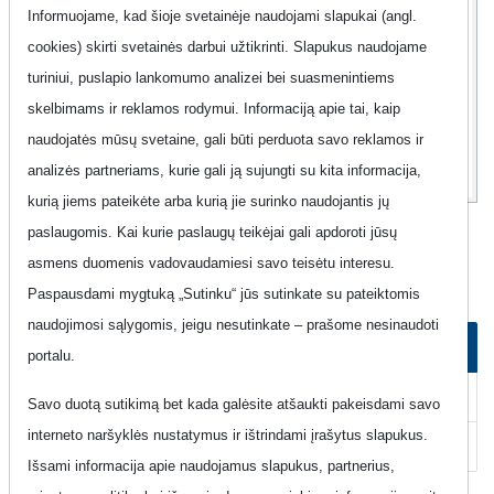
Papildoma informacija
Rodyti
Informuojame, kad šioje svetainėje naudojami slapukai (angl.
cookies) skirti svetainės darbui užtikrinti. Slapukus naudojame
turiniui, puslapio lankomumo analizei bei suasmenintiems
8
99
skelbimams ir reklamos rodymui. Informaciją apie tai, kaip
Eur
naudojatės mūsų svetaine, gali būti perduota savo reklamos ir
analizės partneriams, kurie gali ją sujungti su kita informacija,
kurią jiems pateikėte arba kurią jie surinko naudojantis jų
paslaugomis. Kai kurie paslaugų teikėjai gali apdoroti jūsų
Mobilus Internetas "Magnetukas - TOP-
asmens duomenis vadovaudamiesi savo teisėtu interesu.
11 (Neterminuota sutartis)"
Paspausdami mygtuką „Sutinku“ jūs sutinkate su pateiktomis
naudojimosi sąlygomis, jeigu nesutinkate – prašome nesinaudoti
Kaip užsisakyti planą
portalu.
Kaip atsisakyti plano
Savo duotą sutikimą bet kada galėsite atšaukti pakeisdami savo
interneto naršyklės nustatymus ir ištrindami įrašytus slapukus.
Pagalba
Išsami informacija apie naudojamus slapukus, partnerius,