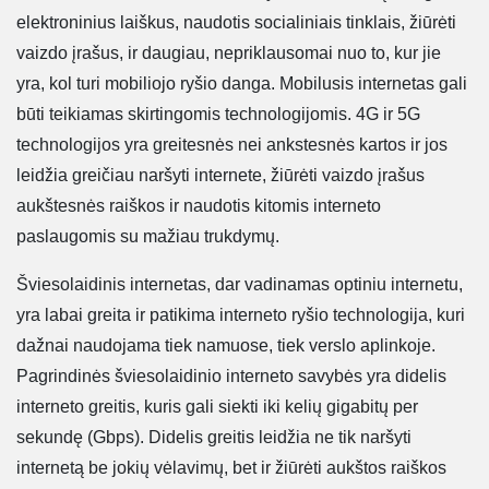
elektroninius laiškus, naudotis socialiniais tinklais, žiūrėti
vaizdo įrašus, ir daugiau, nepriklausomai nuo to, kur jie
yra, kol turi mobiliojo ryšio danga. Mobilusis internetas gali
būti teikiamas skirtingomis technologijomis. 4G ir 5G
technologijos yra greitesnės nei ankstesnės kartos ir jos
leidžia greičiau naršyti internete, žiūrėti vaizdo įrašus
aukštesnės raiškos ir naudotis kitomis interneto
paslaugomis su mažiau trukdymų.
Šviesolaidinis internetas, dar vadinamas optiniu internetu,
yra labai greita ir patikima interneto ryšio technologija, kuri
dažnai naudojama tiek namuose, tiek verslo aplinkoje.
Pagrindinės šviesolaidinio interneto savybės yra didelis
interneto greitis, kuris gali siekti iki kelių gigabitų per
sekundę (Gbps). Didelis greitis leidžia ne tik naršyti
internetą be jokių vėlavimų, bet ir žiūrėti aukštos raiškos