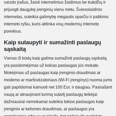
vaizdo įrašus, žaisti internetinius žaidimus be trukdžių ir
prijungti daugybę įrenginių vienu metu. Šviesolaidinis
internetas, suteikia galimybę mėgautis sparčiu ir patikimu
interneto ryšiu, kuris atitinka visų modernių interneto
poreikius.
Kaip sutaupyti ir sumažinti paslaugų
sąskaitą
Vienas iš būdų kaip galima sumažinti paslaugų sąskaitą
yra pasidomėjimas už kokias paslaugas jūs mokate.
Mokėjimas už paslaugas kaip įrenginio draudimas ar
modemo ar maršrutizatoriaus (Wi-Fi įrenginys) nuoma jums
gali papildomai kainuoti net 100 Eur. ir daugiau. Pasirašant
naują ar atnaujinant turimą sutartį paslaugų teikėjai
dažniausiai nemokamai suteikia tokios paslaugos kaip
įrenginio ar kelionės draudimas, ar paslaugos yra