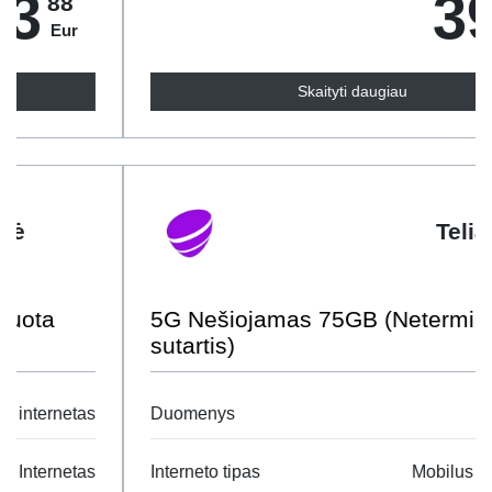
39
95
Eur
Skaityti daugiau
Telia
5G Nešiojamas 75GB (Neterminuota
sutartis)
Duomenys
75 GB
Interneto tipas
Mobilus Internetas