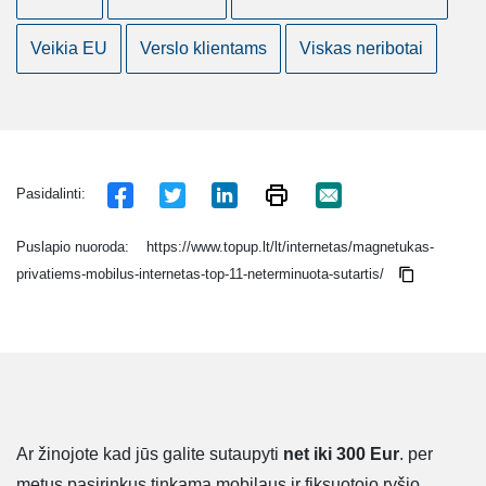
Veikia EU
Verslo klientams
Viskas neribotai
Pasidalinti:
Puslapio nuoroda:
https://www.topup.lt/lt/internetas/magnetukas-
privatiems-mobilus-internetas-top-11-neterminuota-sutartis/
Ar žinojote kad jūs galite sutaupyti
net iki 300 Eur
. per
metus pasirinkus tinkamą mobilaus ir fiksuotojo ryšio