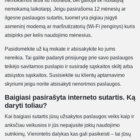
nemokamos arba su nuolaida, bet galioja tik nustatytą
nemokamą laikotarpį. Jeigu pasirašoma 12 mėnesių ar
ilgesne paslaugos sutartis, tuomet yra pigiau įsigyti
asmeninį modemą ar maršrutizatorių (Wi-Fi įrenginys) kuris
atsipirks per kelis naudojimo mėnesius.
Pasidomėkite už ką mokate ir atsisakykite ko jums
nereikia. Tai galite padaryti prisijungę prie savo paslaugos
teikėjo savitarnos puslapio ir susiradę sąskaitos skiltį arba
atsiųstos sąskaitos. Susisiekite su klientų aptarnavimo
skyriumi jeigu norite atsisakyti nenorimos paslaugos.
Baigiasi pasirašyta interneto sutartis. Ką
daryti toliau?
Kai baigiasi sutartis jūsų užsakytos paslaugos veiks kaip ir
anksčiau veikusios ir jūs nepajusite jokių naudojimo
sutrikimų. Vienintelis dalykas kas gali pasikeisti – tai jūsų