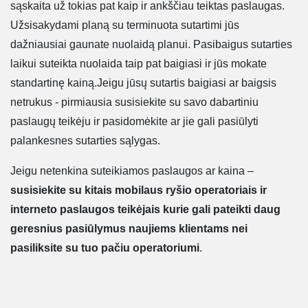
sąskaita už tokias pat kaip ir ankščiau teiktas paslaugas.
Užsisakydami planą su terminuota sutartimi jūs
dažniausiai gaunate nuolaidą planui. Pasibaigus sutarties
laikui suteikta nuolaida taip pat baigiasi ir jūs mokate
standartinę kainą.Jeigu jūsų sutartis baigiasi ar baigsis
netrukus - pirmiausia susisiekite su savo dabartiniu
paslaugų teikėju ir pasidomėkite ar jie gali pasiūlyti
palankesnes sutarties sąlygas.
Jeigu netenkina suteikiamos paslaugos ar kaina –
susisiekite su kitais mobilaus ryšio operatoriais ir
interneto paslaugos teikėjais kurie gali pateikti daug
geresnius pasiūlymus naujiems klientams nei
pasiliksite su tuo pačiu operatoriumi
.