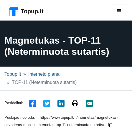
Pereiti prie puslapio antraštės
Pereiti prie pagrindinio turinio
Pereiti prie puslapio poraštės
Topup.lt
Magnetukas - TOP-11
(Neterminuota sutartis)
Topup.lt
Interneto planai
TOP-11 (Neterminuota sutartis)
Pasidalinti:
Puslapio nuoroda:
https://www.topup.lt/lt/internetas/magnetukas-
privatiems-mobilus-internetas-top-11-neterminuota-sutartis/