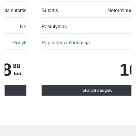
Sutartis
Neterminuota sutartis
Pasiūlymas
Ne
Papildoma informacija
Rodyti
16
95
Eur
Skaityti daugiau