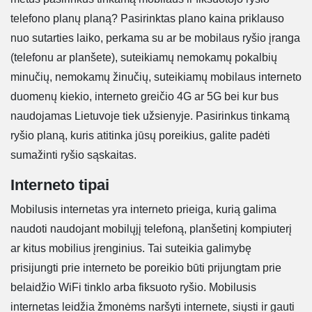
telefono planų planą? Pasirinktas plano kaina priklauso
nuo sutarties laiko, perkama su ar be mobilaus ryšio įranga
(telefonu ar planšete), suteikiamų nemokamų pokalbių
minučių, nemokamų žinučių, suteikiamų mobilaus interneto
duomenų kiekio, interneto greičio 4G ar 5G bei kur bus
naudojamas Lietuvoje tiek užsienyje. Pasirinkus tinkamą
ryšio planą, kuris atitinka jūsų poreikius, galite padėti
sumažinti ryšio sąskaitas.
Interneto tipai
Mobilusis internetas yra interneto prieiga, kurią galima
naudoti naudojant mobilųjį telefoną, planšetinį kompiuterį
ar kitus mobilius įrenginius. Tai suteikia galimybę
prisijungti prie interneto be poreikio būti prijungtam prie
belaidžio WiFi tinklo arba fiksuoto ryšio. Mobilusis
internetas leidžia žmonėms naršyti internete, siųsti ir gauti