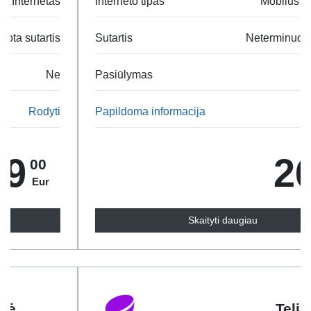
Interneto tipas
Mobilus Internetas
Sutartis
Neterminuota sutartis
Pasiūlymas
Ne
Papildoma informacija
Rodyti
26
65
Eur
Skaityti daugiau
Telia