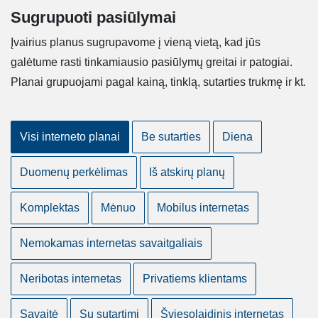
Sugrupuoti pasiūlymai
Įvairius planus sugrupavome į vieną vietą, kad jūs
galėtume rasti tinkamiausio pasiūlymų greitai ir patogiai.
Planai grupuojami pagal kainą, tinklą, sutarties trukmę ir kt.
Visi interneto planai
Be sutarties
Diena
Duomenų perkėlimas
Iš atskirų planų
Komplektas
Mėnuo
Mobilus internetas
Nemokamas internetas savaitgaliais
Neribotas internetas
Privatiems klientams
Savaitė
Su sutartimi
Šviesolaidinis internetas