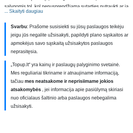
sąlygomis tol, kol nenusprendžiama sutarties nutraukti ar ją
... Skaityti daugiau
pakeisti.
Svarbu
: Prašome susisiekti su jūsų paslaugos teikėju
Paslaugos taip pat suteikiamos ir Europos Sąjungos (ES)
jeigu jūs negalite užsisakyti, papildyti plano sąskaitos ar
bei Europos ekonominės erdvės (EEE) šalyse naudojantis
apmokėjus savo sąskaitą užsisakytos paslaugos
tarptinklinio ryšio (angl. roaming) paslauga, bet galioja
neprasitęsia.
papildomi apribojimai. Daugiau informacijos rasite
paslaugų teikėjo puslapyje.
„Topup.lt“ yra kainų ir paslaugų palyginimo svetainė.
Mes reguliariai tikriname ir atnaujiname informaciją,
„TOP-11 (Neterminuota sutartis)” naudoja 4G/4G+ ryšį. 4G
tačiau
mes neatsakome ir neprisiimame jokios
ryšys net 10 kartų spartesnis nei 3G ryšys ir galite greičiau
atsakomybės
, jei informacija apie pasiūlymą skiriasi
naudotis internetu savo įrenginyje. Interneto greičiai yra
nuo oficialaus šaltinio arba paslaugos nebegalima
teoriniai ir priklauso nuo daugelio faktorių. Jums reikia
užsisakyti.
turėti 4G suderinamą telefoną, turėti SIM kortelę, būti
aprėpties zonoje ir kiti faktoriai. Norėdami gauti daugiau
informacijos, susisiekite su savo paslaugų teikėju.