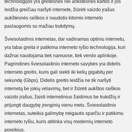
technologijos yra greitesnės nei ankstesnės kartos ir jos
leidžia greičiau naršyti internete, žiūrėti vaizdo įrašus
aukštesnės raiškos ir naudotis kitomis interneto
paslaugomis su mažiau trukdymų.
Šviesolaidinis internetas, dar vadinamas optiniu internetu,
yra labai greita ir patikima interneto ryšio technologija, kuri
dažnai naudojama tiek namuose, tiek verslo aplinkoje.
Pagrindinės šviesolaidinio interneto savybės yra didelis
interneto greitis, kuris gali siekti iki kelių gigabitų per
sekundę (Gbps). Didelis greitis leidžia ne tik naršyti
internetą be jokių vėlavimų, bet ir žiūrėti aukštos raiškos
vaizdo įrašus, žaisti internetinius žaidimus be trukdžių ir
prijungti daugybę įrenginių vienu metu. Šviesolaidinis
internetas, suteikia galimybę mėgautis sparčiu ir patikimu
interneto ryšiu, kuris atitinka visų modernių interneto
poreikius.