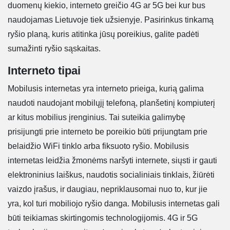
duomenų kiekio, interneto greičio 4G ar 5G bei kur bus
naudojamas Lietuvoje tiek užsienyje. Pasirinkus tinkamą
ryšio planą, kuris atitinka jūsų poreikius, galite padėti
sumažinti ryšio sąskaitas.
Interneto tipai
Mobilusis internetas yra interneto prieiga, kurią galima
naudoti naudojant mobilųjį telefoną, planšetinį kompiuterį
ar kitus mobilius įrenginius. Tai suteikia galimybę
prisijungti prie interneto be poreikio būti prijungtam prie
belaidžio WiFi tinklo arba fiksuoto ryšio. Mobilusis
internetas leidžia žmonėms naršyti internete, siųsti ir gauti
elektroninius laiškus, naudotis socialiniais tinklais, žiūrėti
vaizdo įrašus, ir daugiau, nepriklausomai nuo to, kur jie
yra, kol turi mobiliojo ryšio danga. Mobilusis internetas gali
būti teikiamas skirtingomis technologijomis. 4G ir 5G