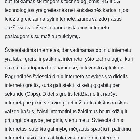
būti teikiamas skirtingomis technologijomis. 4G ir 5G
technologijos yra greitesnės nei ankstesnės kartos ir jos
leidžia greičiau naršyti internete, žiūrėti vaizdo įrašus
aukštesnės raiškos ir naudotis kitomis interneto
paslaugomis su mažiau trukdymų.
Šviesolaidinis internetas, dar vadinamas optiniu internetu,
yra labai greita ir patikima interneto ryšio technologija, kuri
dažnai naudojama tiek namuose, tiek verslo aplinkoje.
Pagrindinės šviesolaidinio interneto savybės yra didelis
interneto greitis, kuris gali siekti iki kelių gigabitų per
sekundę (Gbps). Didelis greitis leidžia ne tik naršyti
internetą be jokių vėlavimų, bet ir žiūrėti aukštos raiškos
vaizdo įrašus, žaisti internetinius žaidimus be trukdžių ir
prijungti daugybę įrenginių vienu metu. Šviesolaidinis
internetas, suteikia galimybę mėgautis sparčiu ir patikimu
interneto ryšiu, kuris atitinka visų modernių interneto