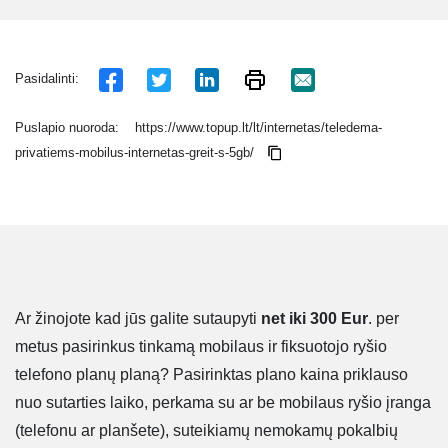
Pasidalinti:
Puslapio nuoroda:
https://www.topup.lt/lt/internetas/teledema-
privatiems-mobilus-internetas-greit-s-5gb/
Ar žinojote kad jūs galite sutaupyti
net iki 300 Eur
. per
metus pasirinkus tinkamą mobilaus ir fiksuotojo ryšio
telefono planų planą? Pasirinktas plano kaina priklauso
nuo sutarties laiko, perkama su ar be mobilaus ryšio įranga
(telefonu ar planšete), suteikiamų nemokamų pokalbių