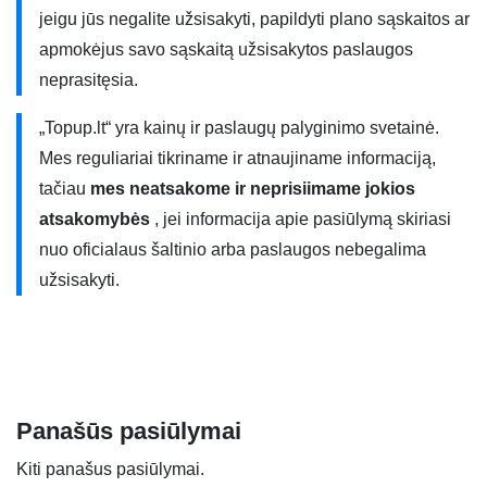
jeigu jūs negalite užsisakyti, papildyti plano sąskaitos ar
paslaugų teikėjo puslapyje.
apmokėjus savo sąskaitą užsisakytos paslaugos
„Greit@s 5GB” naudoja 4G/4G+ ryšį. 4G ryšys net 10 kartų
neprasitęsia.
spartesnis nei 3G ryšys ir galite greičiau naudotis internetu
„Topup.lt“ yra kainų ir paslaugų palyginimo svetainė.
savo įrenginyje. Interneto greičiai yra teoriniai ir priklauso
Mes reguliariai tikriname ir atnaujiname informaciją,
nuo daugelio faktorių. Jums reikia turėti 4G suderinamą
tačiau
mes neatsakome ir neprisiimame jokios
telefoną, turėti SIM kortelę, būti aprėpties zonoje ir kiti
atsakomybės
, jei informacija apie pasiūlymą skiriasi
faktoriai. Norėdami gauti daugiau informacijos, susisiekite
nuo oficialaus šaltinio arba paslaugos nebegalima
su savo paslaugų teikėju.
užsisakyti.
Akcija - Iki vasaros nemokamai. Mėnesinis mokestis už
duomenis nėra taikomas iki 2022 m. gegužės 31 d.
pasirinkus 24 mėn. naudojimosi paslaugomis
terminą,vėliau galioja įprasti tarifai.
Panašūs pasiūlymai
Viršijus suteiktą duomenų kiekį, papildomo MB kaina 0,01
Kiti panašus pasiūlymai.
€. Paslaugą užsisakyti galite visuose Teledemos