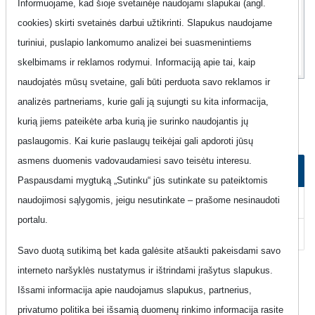
Informuojame, kad šioje svetainėje naudojami slapukai (angl.
5
00
cookies) skirti svetainės darbui užtikrinti. Slapukus naudojame
Eur
turiniui, puslapio lankomumo analizei bei suasmenintiems
skelbimams ir reklamos rodymui. Informaciją apie tai, kaip
naudojatės mūsų svetaine, gali būti perduota savo reklamos ir
Mobilus Internetas "Teledema - Greit@s
analizės partneriams, kurie gali ją sujungti su kita informacija,
5GB" (užsisakyti nebegalima)
kurią jiems pateikėte arba kurią jie surinko naudojantis jų
paslaugomis. Kai kurie paslaugų teikėjai gali apdoroti jūsų
asmens duomenis vadovaudamiesi savo teisėtu interesu.
Kaip užsisakyti planą
Paspausdami mygtuką „Sutinku“ jūs sutinkate su pateiktomis
naudojimosi sąlygomis, jeigu nesutinkate – prašome nesinaudoti
Kaip atsisakyti plano
portalu.
Pagalba
Savo duotą sutikimą bet kada galėsite atšaukti pakeisdami savo
interneto naršyklės nustatymus ir ištrindami įrašytus slapukus.
Kaip užsisakyti planą
Išsami informacija apie naudojamus slapukus, partnerius,
privatumo politika bei išsamią duomenų rinkimo informacija rasite