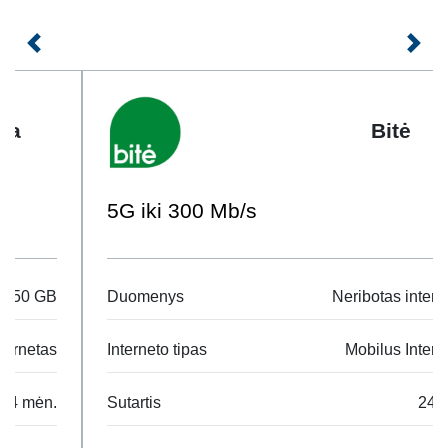
salonuose bei nemokama klientų informacijos linija 117.
Kainos nurodytos su PVM.
Ankstesnis
Kita
+GB – papildomai mėnesio bėgyje užsakomi mobilieji
duomenys. Išnaudojus turimą mobiliųjų duomenų kiekį
Bitė
Lietuvoje, papildomai galite užsisakyti siųsdami SMS
numeriu +37065782118 įrašę pasirinktą duomenų kiekį:
„+1GBLT“, „+5GBLT“ ; „+10GBLT“.
5G iki 300 Mb/s
Galioja su mokėjimo už ryšio paslaugas planais: dema
Medikas, dema Karys, dema Švietimas, dema Pareigūnas,
Duomenys
Neribotas internetas
verslo planais.
2GB for € 1;
Interneto tipas
Mobilus Internetas
5GB for € 3;
10GB for € 5;
Sutartis
24 mėn.
15GB for € 7;