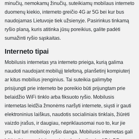
minučių, nemokamų žinučių, suteikiamų mobilaus interneto
duomenų kiekio, interneto greičio 4G ar 5G bei kur bus
naudojamas Lietuvoje tiek užsienyje. Pasirinkus tinkamą
ryšio planą, kuris atitinka jūsų poreikius, galite padėti
sumažinti ryšio sąskaitas.
Interneto tipai
Mobilusis internetas yra interneto prieiga, kurią galima
naudoti naudojant mobilųjį telefoną, planšetinį kompiuterį
ar kitus mobilius įrenginius. Tai suteikia galimybę
prisijungti prie interneto be poreikio būti prijungtam prie
belaidžio WiFi tinklo arba fiksuoto ryšio. Mobilusis
internetas leidžia žmonėms naršyti internete, siųsti ir gauti
elektroninius laiškus, naudotis socialiniais tinklais, žiūrėti
vaizdo įrašus, ir daugiau, nepriklausomai nuo to, kur jie
yra, kol turi mobiliojo ryšio danga. Mobilusis internetas gali