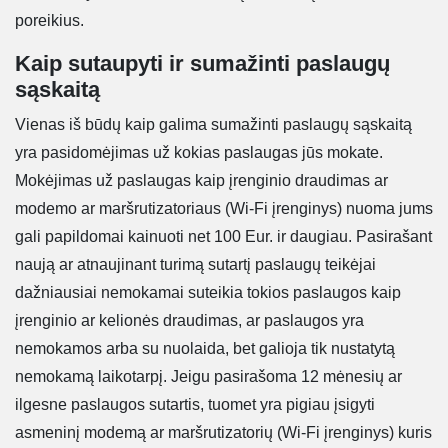
poreikius.
Kaip sutaupyti ir sumažinti paslaugų
sąskaitą
Vienas iš būdų kaip galima sumažinti paslaugų sąskaitą
yra pasidomėjimas už kokias paslaugas jūs mokate.
Mokėjimas už paslaugas kaip įrenginio draudimas ar
modemo ar maršrutizatoriaus (Wi-Fi įrenginys) nuoma jums
gali papildomai kainuoti net 100 Eur. ir daugiau. Pasirašant
naują ar atnaujinant turimą sutartį paslaugų teikėjai
dažniausiai nemokamai suteikia tokios paslaugos kaip
įrenginio ar kelionės draudimas, ar paslaugos yra
nemokamos arba su nuolaida, bet galioja tik nustatytą
nemokamą laikotarpį. Jeigu pasirašoma 12 mėnesių ar
ilgesne paslaugos sutartis, tuomet yra pigiau įsigyti
asmeninį modemą ar maršrutizatorių (Wi-Fi įrenginys) kuris