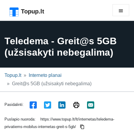
Pereiti prie puslapio antraštės
Pereiti prie pagrindinio turinio
Pereiti prie puslapio poraštės
Topup.lt
Teledema - Greit@s 5GB
(užsisakyti nebegalima)
Topup.lt
Interneto planai
Greit@s 5GB (užsisakyti nebegalima)
Pasidalinti:
Puslapio nuoroda:
https://www.topup.lt/lt/internetas/teledema-
privatiems-mobilus-internetas-greit-s-5gb/