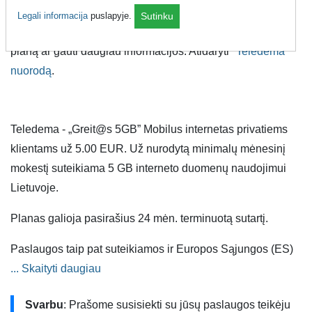
Instrukcijos kaip užsisakyti "Greit@s 5GB" planą.
Legali informacija
puslapyje.
Sutinku
Prašome susisiekti su „Teledema“ jeigu norite užsisakyti
planą ar gauti daugiau informacijos. Atidaryti
"Teledema"
nuorodą
.
Teledema - „Greit@s 5GB” Mobilus internetas privatiems
klientams už 5.00 EUR. Už nurodytą minimalų mėnesinį
mokestį suteikiama 5 GB interneto duomenų naudojimui
Lietuvoje.
Planas galioja pasirašius 24 mėn. terminuotą sutartį.
Paslaugos taip pat suteikiamos ir Europos Sąjungos (ES)
bei Europos ekonominės erdvės (EEE) šalyse naudojantis
... Skaityti daugiau
tarptinklinio ryšio (angl. roaming) paslauga, bet galioja
Svarbu
: Prašome susisiekti su jūsų paslaugos teikėju
papildomi apribojimai. Daugiau informacijos rasite