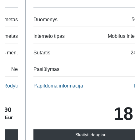
kiekaį +1GBES, +3GBES.
Duomenys
500 GB
1GB už 4€;
3GB už 12€.
Interneto tipas
Mobilus Internetas
Sutartis
24 mėn.
Pasiūlymas
Ne
Papildoma informacija
Rodyti
18
90
Eur
Skaityti daugiau