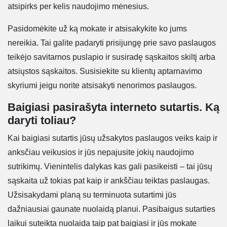
atsipirks per kelis naudojimo mėnesius.
Pasidomėkite už ką mokate ir atsisakykite ko jums
nereikia. Tai galite padaryti prisijungę prie savo paslaugos
teikėjo savitarnos puslapio ir susiradę sąskaitos skiltį arba
atsiųstos sąskaitos. Susisiekite su klientų aptarnavimo
skyriumi jeigu norite atsisakyti nenorimos paslaugos.
Baigiasi pasirašyta interneto sutartis. Ką
daryti toliau?
Kai baigiasi sutartis jūsų užsakytos paslaugos veiks kaip ir
anksčiau veikusios ir jūs nepajusite jokių naudojimo
sutrikimų. Vienintelis dalykas kas gali pasikeisti – tai jūsų
sąskaita už tokias pat kaip ir ankščiau teiktas paslaugas.
Užsisakydami planą su terminuota sutartimi jūs
dažniausiai gaunate nuolaidą planui. Pasibaigus sutarties
laikui suteikta nuolaida taip pat baigiasi ir jūs mokate