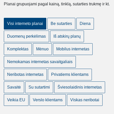
Planai grupuojami pagal kainą, tinklą, sutarties trukmę ir kt.
Visi interneto planai
Be sutarties
Diena
Duomenų perkėlimas
Iš atskirų planų
Komplektas
Mėnuo
Mobilus internetas
Nemokamas internetas savaitgaliais
Neribotas internetas
Privatiems klientams
Savaitė
Su sutartimi
Šviesolaidinis internetas
Veikia EU
Verslo klientams
Viskas neribotai