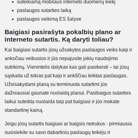
suteikiamą mobilaus interneto duomenų kiekį
paslaugos sutarties laiką
paslaugos veikimą ES šalyse
Baigiasi pasirašyta pokalbių plano ar
interneto sutartis. Ką daryti toliau?
Kai baigiasi sutartis jūsų užsakytos paslaugos veiks kaip ir
anksčiau veikusios ir jūs nepajusite jokių naudojimo
sutrikimų. Vienintelis dalykas kas gali pasikeisti – tai jūsų
sąskaita už tokias pat kaip ir ankščiau teiktas paslaugas.
Užsisakydami planą su terminuota sutartimi jūs
dažniausiai gaunate nuolaidą planui. Pasibaigus sutarties
laikui suteikta nuolaida taip pat baigiasi ir jūs mokate
standartinę kainą.
Jeigu jūsų sutartis baigiasi ar baigsis netrukus - pirmiausia
susisiekite su savo dabartiniu paslaugų teikėju ir