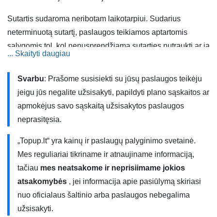
Sutartis sudaroma neribotam laikotarpiui. Sudarius
neterminuotą sutartį, paslaugos teikiamos aptartomis
sąlygomis tol, kol nenusprendžiama sutarties nutraukti ar ją
... Skaityti daugiau
pakeisti.
Svarbu
: Prašome susisiekti su jūsų paslaugos teikėju
Kainos nurodytos be PVM. Nurodyti mėnesio mokesčiai
jeigu jūs negalite užsisakyti, papildyti plano sąskaitos ar
galioja juridiniams klientams. „Cgates“ fiksuotojo ryšio
apmokėjus savo sąskaitą užsisakytos paslaugos
paslaugos teikiamos Vilniuje, Kaune, Šiauliuose,
neprasitęsia.
Panevėžyje, Klaipėdoje, Alytuje, Marijampolėje, Šilutėje,
Vilkaviškyje, Kybartuose, Ukmergėje, Elektrėnuose,
„Topup.lt“ yra kainų ir paslaugų palyginimo svetainė.
Kaišiadoryse, Zarasuose, Skuode, Trakuose,
Mes reguliariai tikriname ir atnaujiname informaciją,
Nemenčinėje, Pabradėje ir Visagine esant techninėms
tačiau
mes neatsakome ir neprisiimame jokios
galimybėms.
atsakomybės
, jei informacija apie pasiūlymą skiriasi
nuo oficialaus šaltinio arba paslaugos nebegalima
užsisakyti.