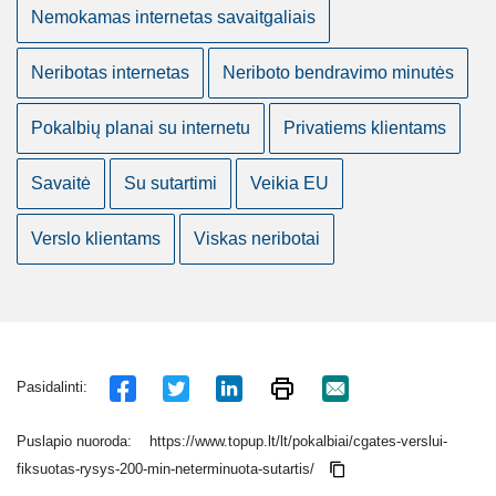
Nemokamas internetas savaitgaliais
Neribotas internetas
Neriboto bendravimo minutės
Pokalbių planai su internetu
Privatiems klientams
Savaitė
Su sutartimi
Veikia EU
Verslo klientams
Viskas neribotai
Pasidalinti:
Puslapio nuoroda:
https://www.topup.lt/lt/pokalbiai/cgates-verslui-
fiksuotas-rysys-200-min-neterminuota-sutartis/