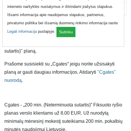
interneto naršyklės nustatymus ir ištrindami įrašytus slapukus.
Pagalba
Išsami informacija apie naudojamus slapukus, partnerius,
privatumo politika bei išsamią duomenų rinkimo informacija rasite
Kaip užsisakyti planą
Legali informacija
puslapyje.
Sutinku
Instrukcijos kaip užsisakyti "200 min. (Neterminuota
sutartis)" planą.
Prašome susisiekti su „Cgates“ jeigu norite užsisakyti
planą ar gauti daugiau informacijos. Atidaryti
"Cgates"
nuorodą
.
Cgates - „200 min. (Neterminuota sutartis)” Fiksuoto ryšio
planas verslo klientams už 8.00 EUR. Už nurodytą
minimalų mėnesinį mokestį suteikiama 200 min. pokalbių
minutės naudojimui Lietuvoje.