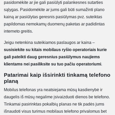
pasidomėkite ar jie gali pasiūlyti palankesnes sutarties
sąlygas. Pasidomėkite ar jums gali būti sumažinti plano
kainą ar pasiūlytas geresnis pasiūlymas pvz. suteiktas
papildomas nemokamų duomenų paketas ar padidintas
interneto greitis.
Jeigu netenkina suteikiamos paslaugos ar kaina –
susisiekite su kitais mobilaus ryšio operatoriais kurie
gali pateikti daug geresnius pasiūlymus naujiems
klientams nei pasiliksite su tuo pačiu operatoriumi
.
Patarimai kaip išsirinkti tinkamą telefono
planą
Mobilus telefonas yra neatsiejama mūsų kasdienybė ir
daugelis iš mūsų negalime įsivaizduoti dienos be telefono.
Tinkamai pasirinktas pokalbių planas ne tik padės jums
išnaudoti visus turimus mobilaus telefono privalomus bet