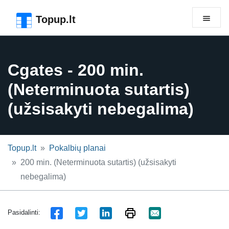
Pereiti prie puslapio antraštės
Pereiti prie pagrindinio turinio
Pereiti prie puslapio poraštės
Topup.lt
Cgates - 200 min.
(Neterminuota sutartis)
(užsisakyti nebegalima)
Topup.lt
Pokalbių planai
200 min. (Neterminuota sutartis) (užsisakyti
nebegalima)
Pasidalinti: