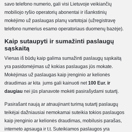
savo telefono numerio, gali visi Lietuvoje veikiančių
mobiliojo ryšio operatorių abonentai ir išankstinių
mokėjimo už paslaugas planų vartotojai (užregistravę
telefono numerius esamo operatoriaus duomenų bazėje).
Kaip sutaupyti ir sumažinti paslaugų
sąskaitą
Vienas iš būdų kaip galima sumažinti paslaugų sąskaitą
yra pasidomėjimas už kokias paslaugas jūs mokate.
Mokėjimas už paslaugas kaip įrenginio ar kelionės
draudimas ar kita jums gali kainuoti net
100 Eur. ir
daugiau
nei jūs planavote mokėti pasirašydami sutartį.
Pasirašant naują ar atnaujinant turimą sutartį paslaugų
teikėjai dažniausiai nemokamai suteikia tokios paslaugos
kaip įrenginio ar kelionės draudimas, mobilusis parašas,
interneto apsauga ir t.t. Suteikiamos paslaugos yra