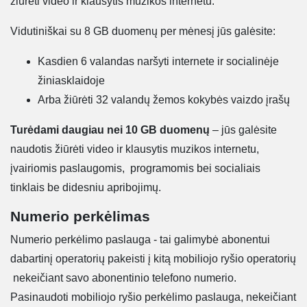
žiūrėti video ir klausytis muzikos internetu.
Vidutiniškai su 8 GB duomenų per mėnesį jūs galėsite:
Kasdien 6 valandas naršyti internete ir socialinėje
žiniasklaidoje
Arba žiūrėti 32 valandų žemos kokybės vaizdo įrašų
Turėdami daugiau nei 10 GB duomenų
– jūs galėsite
naudotis žiūrėti video ir klausytis muzikos internetu,
įvairiomis paslaugomis, programomis bei socialiais
tinklais be didesniu apribojimų.
Numerio perkėlimas
Numerio perkėlimo paslauga - tai galimybė abonentui
dabartinį operatorių pakeisti į kitą mobiliojo ryšio operatorių
nekeičiant savo abonentinio telefono numerio.
Pasinaudoti mobiliojo ryšio perkėlimo paslauga, nekeičiant