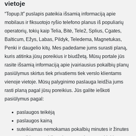
vietoje
“Topup.lt” puslapis pateikia išsamią informaciją apie
mobilaus ir fiksuotojo ryšio telefono planus iš populiarių
operatorių, tokių kaip Telia, Bitė, Tele2, Splius, Cgates,
Balticum, Ežys, Labas, Pildyk, Teledema, Magnetukas,
Penki ir daugelio kitų. Mes padedame jums surasti planą,
kuris atitinka jūsų poreikius ir biudžetą. Mūsų portale jūs
rasite išsamią informaciją apie įvairiausius pokalbių planų
pasiūlymus skirtus tiek privatiems tiek verslo klientams
vienoje vietoje. Mūsų palyginimo paslauga leidžia jums
rasti planą pagal jūsų poreikius. Jūs galite ieškoti
pasiūlymus pagal:
paslaugos teikėją
paslaugos kainą
suteikiamas nemokamas pokalbių minutes ir žinutes