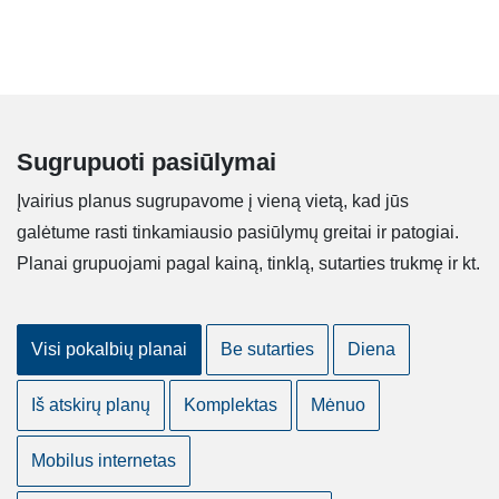
Sugrupuoti pasiūlymai
Įvairius planus sugrupavome į vieną vietą, kad jūs
galėtume rasti tinkamiausio pasiūlymų greitai ir patogiai.
Planai grupuojami pagal kainą, tinklą, sutarties trukmę ir kt.
Visi pokalbių planai
Be sutarties
Diena
Iš atskirų planų
Komplektas
Mėnuo
Mobilus internetas