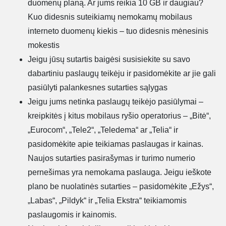
duomenų planą. Ar jums reikia 10 GB ir daugiau?
Kuo didesnis suteikiamų nemokamų mobilaus
interneto duomenų kiekis – tuo didesnis mėnesinis
mokestis
Jeigu jūsų sutartis baigėsi susisiekite su savo
dabartiniu paslaugų teikėju ir pasidomėkite ar jie gali
pasiūlyti palankesnes sutarties sąlygas
Jeigu jums netinka paslaugų teikėjo pasiūlymai –
kreipkitės į kitus mobilaus ryšio operatorius – „Bitė“,
„Eurocom“, „Tele2“, „Teledema“ ar „Telia“ ir
pasidomėkite apie teikiamas paslaugas ir kainas.
Naujos sutarties pasirašymas ir turimo numerio
pernešimas yra nemokama paslauga. Jeigu ieškote
plano be nuolatinės sutarties – pasidomėkite „Ežys“,
„Labas“, „Pildyk“ ir „Telia Ekstra“ teikiamomis
paslaugomis ir kainomis.