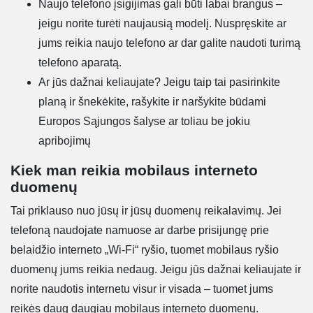
Naujo telefono įsigijimas gali būti labai brangus –
jeigu norite turėti naujausią modelį. Nuspręskite ar
jums reikia naujo telefono ar dar galite naudoti turimą
telefono aparatą.
Ar jūs dažnai keliaujate? Jeigu taip tai pasirinkite
planą ir šnekėkite, rašykite ir naršykite būdami
Europos Sąjungos šalyse ar toliau be jokiu
apribojimų
Kiek man reikia mobilaus interneto
duomenų
Tai priklauso nuo jūsų ir jūsų duomenų reikalavimų. Jei
telefoną naudojate namuose ar darbe prisijungę prie
belaidžio interneto „Wi-Fi“ ryšio, tuomet mobilaus ryšio
duomenų jums reikia nedaug. Jeigu jūs dažnai keliaujate ir
norite naudotis internetu visur ir visada – tuomet jums
reikės daug daugiau mobilaus interneto duomenų.