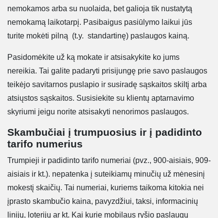
nemokamos arba su nuolaida, bet galioja tik nustatytą
nemokamą laikotarpį. Pasibaigus pasiūlymo laikui jūs
turite mokėti pilną (t.y. standartinę) paslaugos kainą.
Pasidomėkite už ką mokate ir atsisakykite ko jums
nereikia. Tai galite padaryti prisijungę prie savo paslaugos
teikėjo savitarnos puslapio ir susiradę sąskaitos skiltį arba
atsiųstos sąskaitos. Susisiekite su klientų aptarnavimo
skyriumi jeigu norite atsisakyti nenorimos paslaugos.
Skambučiai į trumpuosius ir į padidinto
tarifo numerius
Trumpieji ir padidinto tarifo numeriai (pvz., 900-aisiais, 909-
aisiais ir kt.). nepatenka į suteikiamų minučių už mėnesinį
mokestį skaičių. Tai numeriai, kuriems taikoma kitokia nei
įprasto skambučio kaina, pavyzdžiui, taksi, informacinių
linijų, loterijų ar kt. Kai kurie mobilaus ryšio paslaugų