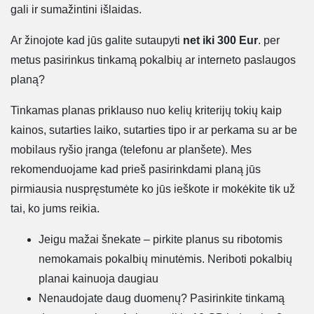
gali ir sumažintini išlaidas.
Ar žinojote kad jūs galite sutaupyti
net iki 300 Eur
. per
metus pasirinkus tinkamą pokalbių ar interneto paslaugos
planą?
Tinkamas planas priklauso nuo kelių kriterijų tokių kaip
kainos, sutarties laiko, sutarties tipo ir ar perkama su ar be
mobilaus ryšio įranga (telefonu ar planšete). Mes
rekomenduojame kad prieš pasirinkdami planą jūs
pirmiausia nuspręstumėte ko jūs ieškote ir mokėkite tik už
tai, ko jums reikia.
Jeigu mažai šnekate – pirkite planus su ribotomis
nemokamais pokalbių minutėmis. Neriboti pokalbių
planai kainuoja daugiau
Nenaudojate daug duomenų? Pasirinkite tinkamą