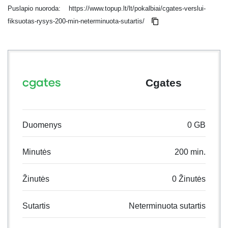
Puslapio nuoroda:
https://www.topup.lt/lt/pokalbiai/cgates-verslui-
fiksuotas-rysys-200-min-neterminuota-sutartis/
Cgates
Duomenys
0 GB
Minutės
200 min.
Žinutės
0 Žinutės
Sutartis
Neterminuota sutartis