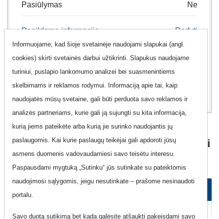
Pasiūlymas
Ne
Papildoma informacija
Rodyti
Informuojame, kad šioje svetainėje naudojami slapukai (angl.
cookies) skirti svetainės darbui užtikrinti. Slapukus naudojame
8
00
turiniui, puslapio lankomumo analizei bei suasmenintiems
Eur
skelbimams ir reklamos rodymui. Informaciją apie tai, kaip
naudojatės mūsų svetaine, gali būti perduota savo reklamos ir
analizės partneriams, kurie gali ją sujungti su kita informacija,
kurią jiems pateikėte arba kurią jie surinko naudojantis jų
Fiksuoto Ryšio Planas "Cgates - 200
paslaugomis. Kai kurie paslaugų teikėjai gali apdoroti jūsų
min. (Neterminuota sutartis)" (užsisakyti
asmens duomenis vadovaudamiesi savo teisėtu interesu.
nebegalima)
Paspausdami mygtuką „Sutinku“ jūs sutinkate su pateiktomis
naudojimosi sąlygomis, jeigu nesutinkate – prašome nesinaudoti
Kaip užsisakyti planą
portalu.
Kaip atsisakyti plano
Savo duotą sutikimą bet kada galėsite atšaukti pakeisdami savo