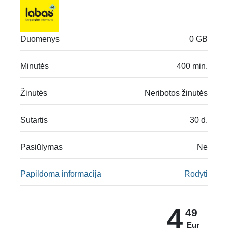
Duomenys
0 GB
Minutės
400 min.
Žinutės
Neribotos žinutės
Sutartis
30 d.
Pasiūlymas
Ne
Papildoma informacija
Rodyti
4
49
Eur