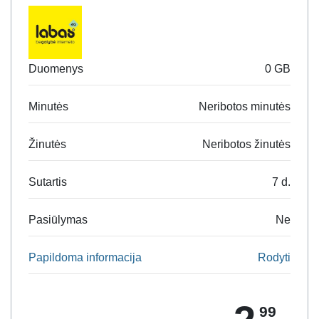
Duomenys
0 GB
Minutės
Neribotos minutės
Žinutės
Neribotos žinutės
Sutartis
7 d.
Pasiūlymas
Ne
Papildoma informacija
Rodyti
99