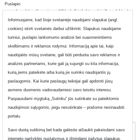
Puslapio
nuoroda:
https://www.topup.lt/lt/pokalbiai/raktazodziai/komplektas/
Informuojame, kad šioje svetainėje naudojami slapukai (angl.
cookies) skirti svetainės darbui užtikrinti. Slapukus naudojame
Suraskite tobulą telefono planą, tinkantį jūsų unikaliam
turiniui, puslapio lankomumo analizei bei suasmenintiems
gyvenimo būdui. Pasirinkę tinkamą planą, galite šnekėti
skelbimams ir reklamos rodymui. Informaciją apie tai, kaip
neribotai, neribotai naudotis mobiliuoju internetu, naršyti
naudojatės mūsų svetaine, gali būti perduota savo reklamos ir
socialinius tinklus ir svarbiausia mokėti už suteiktas
analizės partneriams, kurie gali ją sujungti su kita informacija,
paslaugas mažiau. Topup.lt puslapyje surasite geriausia
kurią jiems pateikėte arba kurią jie surinko naudojantis jų
pokalbių planą greičiau ir patogiau iš didžiausio paslaugų
paslaugomis. Kai kurie paslaugų teikėjai gali apdoroti jūsų
teikėjų ir jų teikiamų paslaugų sąrašo.
asmens duomenis vadovaudamiesi savo teisėtu interesu.
Paspausdami mygtuką „Sutinku“ jūs sutinkate su pateiktomis
naudojimosi sąlygomis, jeigu nesutinkate – prašome nesinaudoti
Rezultatų filtravimas
portalu.
Savo duotą sutikimą bet kada galėsite atšaukti pakeisdami savo
1D Tau Min
interneto naršyklės nustatymus ir ištrindami įrašytus slapukus.