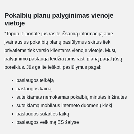
Pokalbių planų palyginimas vienoje
vietoje
“Topup.lt” portale jūs rasite išsamią informaciją apie
įvairiausius pokalbių planų pasiūlymus skirtus tiek
privatiems tiek verslo klientams vienoje vietoje. Mūsų
palyginimo paslauga leidžia jums rasti planą pagal jūsų
poreikius. Jūs galite ieškoti pasiūlymus pagal:
paslaugos teikėją
paslaugos kainą
suteikiamas nemokamas pokalbių minutes ir žinutes
suteikiamą mobilaus interneto duomenų kiekį
paslaugos sutarties laiką
paslaugos veikimą ES šalyse