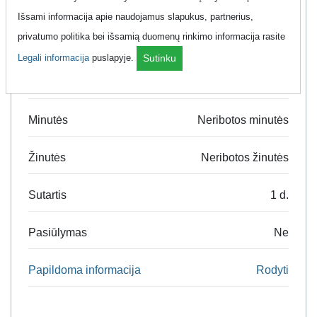
Išsami informacija apie naudojamus slapukus, partnerius,
privatumo politika bei išsamią duomenų rinkimo informacija rasite
Legali informacija
puslapyje.
Sutinku
Duomenys
0 GB
Minutės
Neribotos minutės
Žinutės
Neribotos žinutės
Sutartis
1 d.
Pasiūlymas
Ne
Papildoma informacija
Rodyti