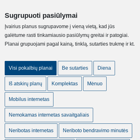
Sugrupuoti pasiūlymai
Įvairius planus sugrupavome į vieną vietą, kad jūs
galėtume rasti tinkamiausio pasiūlymų greitai ir patogiai.
Planai grupuojami pagal kainą, tinklą, sutarties trukmę ir kt.
Visi pokalbių planai
Be sutarties
Diena
Iš atskirų planų
Komplektas
Mėnuo
Mobilus internetas
Nemokamas internetas savaitgaliais
Neribotas internetas
Neriboto bendravimo minutės