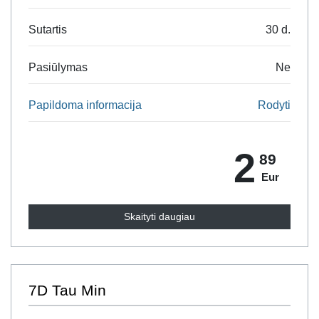
Sutartis
30 d.
Pasiūlymas
Ne
Papildoma informacija
Rodyti
2
89
Eur
Skaityti daugiau
7D Tau Min