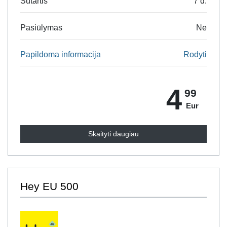
Sutartis
7 d.
Pasiūlymas
Ne
Papildoma informacija
Rodyti
4
99
Eur
Skaityti daugiau
Hey EU 500