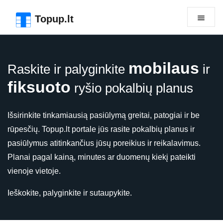
Pereiti prie puslapio antraštės
Pereiti prie pagrindinio turinio
Pereiti prie puslapio poraštės
Topup.lt
mobilaus
Raskite ir palyginkite
ir
fiksuoto
ryšio pokalbių planus
Išsirinkite tinkamiausią pasiūlymą greitai, patogiai ir be
rūpesčių. Topup.lt portale jūs rasite pokalbių planus ir
pasiūlymus atitinkančius jūsų poreikius ir reikalavimus.
Planai pagal kainą, minutes ar duomenų kiekį pateikti
vienoje vietoje.
Ieškokite, palyginkite ir sutaupykite.