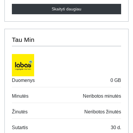
Skaityti daugiau
Tau Min
Duomenys
0 GB
Minutės
Neribotos minutės
Žinutės
Neribotos žinutės
Sutartis
30 d.