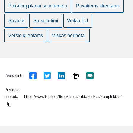
Pokalbių planai su internetu
Privatiems klientams
Savaitė
Su sutartimi
Veikia EU
Verslo klientams
Viskas neribotai
Pasidalinti:
Puslapio
nuoroda:
https://www.topup.lt/lt/pokalbiai/raktazodziai/komplektas/