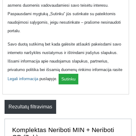
Puslapio
asmens duomenis vadovaudamiesi savo teisėtu interesu.
nuoroda:
https://www.topup.lt/lt/pokalbiai/raktazodziai/neribotas-
Paspausdami mygtuką „Sutinku“ jūs sutinkate su pateiktomis
internetas/
naudojimosi sąlygomis, jeigu nesutinkate – prašome nesinaudoti
portalu.
Suraskite tobulą telefono planą, tinkantį jūsų unikaliam
gyvenimo būdui. Pasirinkę tinkamą planą, galite šnekėti
Savo duotą sutikimą bet kada galėsite atšaukti pakeisdami savo
neribotai, neribotai naudotis mobiliuoju internetu, naršyti
interneto naršyklės nustatymus ir ištrindami įrašytus slapukus.
socialinius tinklus ir svarbiausia mokėti už suteiktas
Išsami informacija apie naudojamus slapukus, partnerius,
paslaugas mažiau. Topup.lt puslapyje surasite geriausia
privatumo politika bei išsamią duomenų rinkimo informacija rasite
pokalbių planą greičiau ir patogiau iš didžiausio paslaugų
Legali informacija
puslapyje.
Sutinku
teikėjų ir jų teikiamų paslaugų sąrašo.
Rezultatų filtravimas
Komplektas Neriboti MIN + Neriboti