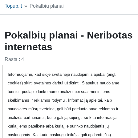
Topup.lt
Pokalbių planai
Pokalbių planai - Neribotas
internetas
Rasta : 4
Informuojame, kad šioje svetainėje naudojami slapukai (angl.
Pokalbių planai
Mobilaus ryšio planai
cookies) skirti svetainės darbui užtikrinti. Slapukus naudojame
Fiksuotas ryšio planai
Planai verslo klientams
turiniui, puslapio lankomumo analizei bei suasmenintiems
skelbimams ir reklamos rodymui. Informaciją apie tai, kaip
Pasiūlymai
naudojatės mūsų svetaine, gali būti perduota savo reklamos ir
analizės partneriams, kurie gali ją sujungti su kita informacija,
kurią jiems pateikėte arba kurią jie surinko naudojantis jų
Pasidalinti:
paslaugomis. Kai kurie paslaugų teikėjai gali apdoroti jūsų