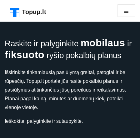
Pereiti prie puslapio antraštės
Pereiti prie pagrindinio turinio
Pereiti prie puslapio poraštės
Topup.lt
mobilaus
Raskite ir palyginkite
ir
fiksuoto
ryšio pokalbių planus
Išsirinkite tinkamiausią pasiūlymą greitai, patogiai ir be
rūpesčių. Topup.lt portale jūs rasite pokalbių planus ir
pasiūlymus atitinkančius jūsų poreikius ir reikalavimus.
Planai pagal kainą, minutes ar duomenų kiekį pateikti
vienoje vietoje.
Ieškokite, palyginkite ir sutaupykite.