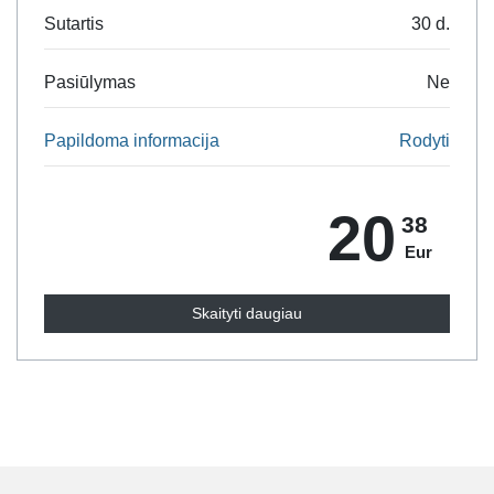
Sutartis
30 d.
Pasiūlymas
Ne
Papildoma informacija
Rodyti
20
38
Eur
Skaityti daugiau