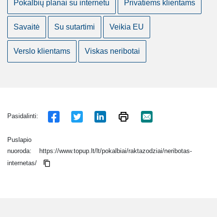
Pokalbių planai su internetu
Privatiems klientams
Savaitė
Su sutartimi
Veikia EU
Verslo klientams
Viskas neribotai
Pasidalinti:
Puslapio
nuoroda:
https://www.topup.lt/lt/pokalbiai/raktazodziai/neribotas-
internetas/