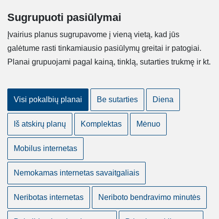
Sugrupuoti pasiūlymai
Įvairius planus sugrupavome į vieną vietą, kad jūs
galėtume rasti tinkamiausio pasiūlymų greitai ir patogiai.
Planai grupuojami pagal kainą, tinklą, sutarties trukmę ir kt.
Visi pokalbių planai
Be sutarties
Diena
Iš atskirų planų
Komplektas
Mėnuo
Mobilus internetas
Nemokamas internetas savaitgaliais
Neribotas internetas
Neriboto bendravimo minutės