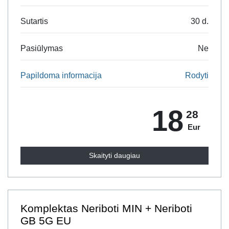
Sutartis
30 d.
Pasiūlymas
Ne
Papildoma informacija
Rodyti
18
28
Eur
Skaityti daugiau
Komplektas Neriboti MIN + Neriboti
GB 5G EU