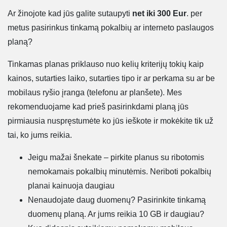
Ar žinojote kad jūs galite sutaupyti
net iki 300 Eur
. per
metus pasirinkus tinkamą pokalbių ar interneto paslaugos
planą?
Tinkamas planas priklauso nuo kelių kriterijų tokių kaip
kainos, sutarties laiko, sutarties tipo ir ar perkama su ar be
mobilaus ryšio įranga (telefonu ar planšete). Mes
rekomenduojame kad prieš pasirinkdami planą jūs
pirmiausia nuspręstumėte ko jūs ieškote ir mokėkite tik už
tai, ko jums reikia.
Jeigu mažai šnekate – pirkite planus su ribotomis
nemokamais pokalbių minutėmis. Neriboti pokalbių
planai kainuoja daugiau
Nenaudojate daug duomenų? Pasirinkite tinkamą
duomenų planą. Ar jums reikia 10 GB ir daugiau?