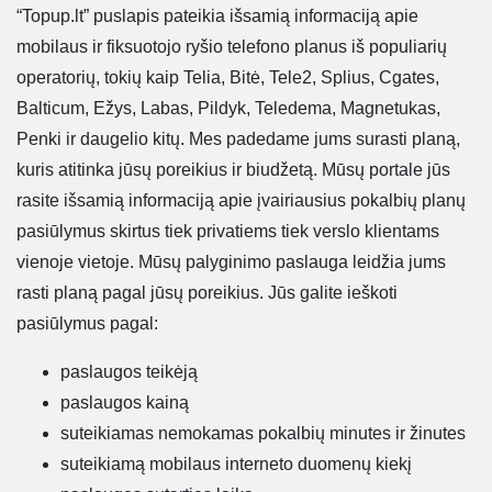
“Topup.lt” puslapis pateikia išsamią informaciją apie
mobilaus ir fiksuotojo ryšio telefono planus iš populiarių
operatorių, tokių kaip Telia, Bitė, Tele2, Splius, Cgates,
Balticum, Ežys, Labas, Pildyk, Teledema, Magnetukas,
Penki ir daugelio kitų. Mes padedame jums surasti planą,
kuris atitinka jūsų poreikius ir biudžetą. Mūsų portale jūs
rasite išsamią informaciją apie įvairiausius pokalbių planų
pasiūlymus skirtus tiek privatiems tiek verslo klientams
vienoje vietoje. Mūsų palyginimo paslauga leidžia jums
rasti planą pagal jūsų poreikius. Jūs galite ieškoti
pasiūlymus pagal:
paslaugos teikėją
paslaugos kainą
suteikiamas nemokamas pokalbių minutes ir žinutes
suteikiamą mobilaus interneto duomenų kiekį