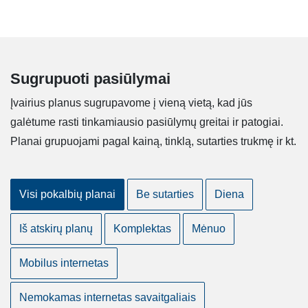
Sugrupuoti pasiūlymai
Įvairius planus sugrupavome į vieną vietą, kad jūs
galėtume rasti tinkamiausio pasiūlymų greitai ir patogiai.
Planai grupuojami pagal kainą, tinklą, sutarties trukmę ir kt.
Visi pokalbių planai
Be sutarties
Diena
Iš atskirų planų
Komplektas
Mėnuo
Mobilus internetas
Nemokamas internetas savaitgaliais