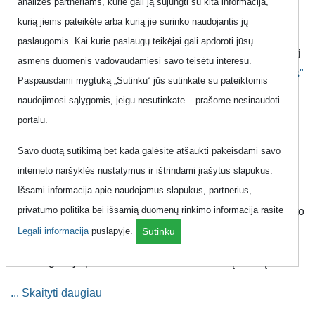
analizės partneriams, kurie gali ją sujungti su kita informacija,
kurią jiems pateikėte arba kurią jie surinko naudojantis jų
Instrukcijos kaip užsisakyti "Best-07" planą.
paslaugomis. Kai kurie paslaugų teikėjai gali apdoroti jūsų
Prašome susisiekti su „Magnetukas“ jeigu norite užsisakyti
asmens duomenis vadovaudamiesi savo teisėtu interesu.
planą ar gauti daugiau informacijos. Atidaryti
"Magnetukas"
Paspausdami mygtuką „Sutinku“ jūs sutinkate su pateiktomis
nuorodą
.
naudojimosi sąlygomis, jeigu nesutinkate – prašome nesinaudoti
portalu.
Savo duotą sutikimą bet kada galėsite atšaukti pakeisdami savo
Magnetukas - „Best-07” Mobilaus ryšio planas privatiems
interneto naršyklės nustatymus ir ištrindami įrašytus slapukus.
klientams už 12.99 EUR. Už nurodytą minimalų mokestį
Išsami informacija apie naudojamus slapukus, partnerius,
suteikiama Neribotos minutės ir Neribotos žinutės į visus
privatumo politika bei išsamią duomenų rinkimo informacija rasite
Lietuvos tinklus bei Neribotas internetas mobilaus interneto
duomenų naršymui Lietuvoje.
Legali informacija
puslapyje.
Sutinku
Planas galioja pasirašius 24 mėn. terminuotą sutartį.
Paslaugos taip pat suteikiamos ir Europos Sąjungos (ES)
... Skaityti daugiau
bei Europos ekonominės erdvės (EEE) šalyse naudojantis