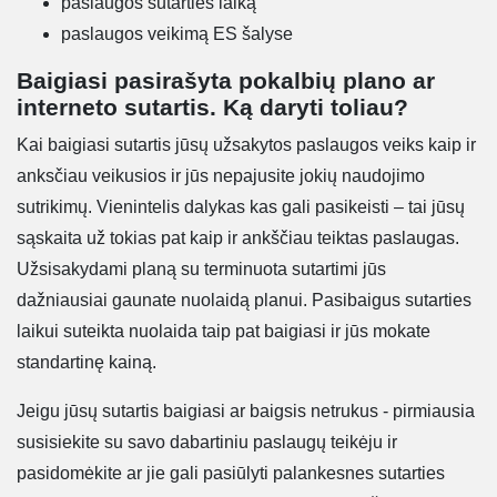
paslaugos sutarties laiką
paslaugos veikimą ES šalyse
Baigiasi pasirašyta pokalbių plano ar
interneto sutartis. Ką daryti toliau?
Kai baigiasi sutartis jūsų užsakytos paslaugos veiks kaip ir
anksčiau veikusios ir jūs nepajusite jokių naudojimo
sutrikimų. Vienintelis dalykas kas gali pasikeisti – tai jūsų
sąskaita už tokias pat kaip ir ankščiau teiktas paslaugas.
Užsisakydami planą su terminuota sutartimi jūs
dažniausiai gaunate nuolaidą planui. Pasibaigus sutarties
laikui suteikta nuolaida taip pat baigiasi ir jūs mokate
standartinę kainą.
Jeigu jūsų sutartis baigiasi ar baigsis netrukus - pirmiausia
susisiekite su savo dabartiniu paslaugų teikėju ir
pasidomėkite ar jie gali pasiūlyti palankesnes sutarties