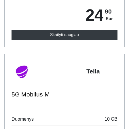
24
90
Eur
Skaityti daugiau
Telia
5G Mobilus M
Duomenys
10 GB