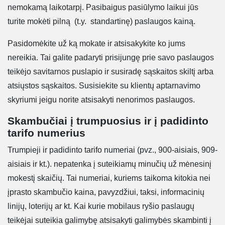
nemokamą laikotarpį. Pasibaigus pasiūlymo laikui jūs
turite mokėti pilną (t.y. standartinę) paslaugos kainą.
Pasidomėkite už ką mokate ir atsisakykite ko jums
nereikia. Tai galite padaryti prisijungę prie savo paslaugos
teikėjo savitarnos puslapio ir susiradę sąskaitos skiltį arba
atsiųstos sąskaitos. Susisiekite su klientų aptarnavimo
skyriumi jeigu norite atsisakyti nenorimos paslaugos.
Skambučiai į trumpuosius ir į padidinto
tarifo numerius
Trumpieji ir padidinto tarifo numeriai (pvz., 900-aisiais, 909-
aisiais ir kt.). nepatenka į suteikiamų minučių už mėnesinį
mokestį skaičių. Tai numeriai, kuriems taikoma kitokia nei
įprasto skambučio kaina, pavyzdžiui, taksi, informacinių
linijų, loterijų ar kt. Kai kurie mobilaus ryšio paslaugų
teikėjai suteikia galimybę atsisakyti galimybės skambinti į