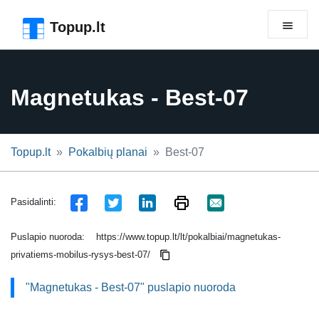
Pereiti prie puslapio antraštės
Pereiti prie pagrindinio turinio
Pereiti prie puslapio poraštės
Topup.lt
Magnetukas - Best-07
Topup.lt
Pokalbių planai
Best-07
Pasidalinti:
Puslapio nuoroda:
https://www.topup.lt/lt/pokalbiai/magnetukas-
privatiems-mobilus-rysys-best-07/
"Magnetukas - Best-07" puslapio nuoroda