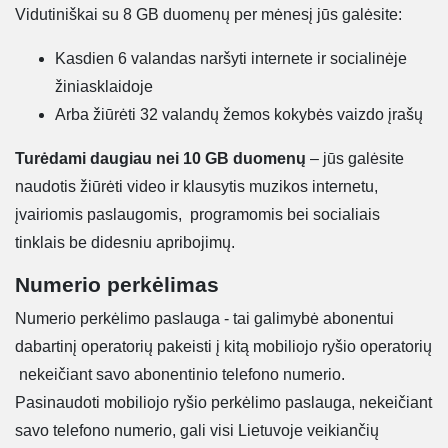
Vidutiniškai su 8 GB duomenų per mėnesį jūs galėsite:
Kasdien 6 valandas naršyti internete ir socialinėje
žiniasklaidoje
Arba žiūrėti 32 valandų žemos kokybės vaizdo įrašų
Turėdami daugiau nei 10 GB duomenų
– jūs galėsite
naudotis žiūrėti video ir klausytis muzikos internetu,
įvairiomis paslaugomis, programomis bei socialiais
tinklais be didesniu apribojimų.
Numerio perkėlimas
Numerio perkėlimo paslauga - tai galimybė abonentui
dabartinį operatorių pakeisti į kitą mobiliojo ryšio operatorių
nekeičiant savo abonentinio telefono numerio.
Pasinaudoti mobiliojo ryšio perkėlimo paslauga, nekeičiant
savo telefono numerio, gali visi Lietuvoje veikiančių