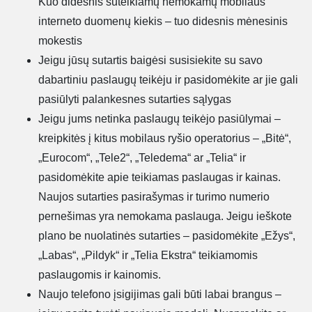
Kuo didesnis suteikiamų nemokamų mobilaus
interneto duomenų kiekis – tuo didesnis mėnesinis
mokestis
Jeigu jūsų sutartis baigėsi susisiekite su savo
dabartiniu paslaugų teikėju ir pasidomėkite ar jie gali
pasiūlyti palankesnes sutarties sąlygas
Jeigu jums netinka paslaugų teikėjo pasiūlymai –
kreipkitės į kitus mobilaus ryšio operatorius – „Bitė“,
„Eurocom“, „Tele2“, „Teledema“ ar „Telia“ ir
pasidomėkite apie teikiamas paslaugas ir kainas.
Naujos sutarties pasirašymas ir turimo numerio
pernešimas yra nemokama paslauga. Jeigu ieškote
plano be nuolatinės sutarties – pasidomėkite „Ežys“,
„Labas“, „Pildyk“ ir „Telia Ekstra“ teikiamomis
paslaugomis ir kainomis.
Naujo telefono įsigijimas gali būti labai brangus –