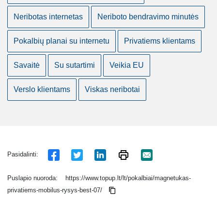
Neribotas internetas
Neriboto bendravimo minutės
Pokalbių planai su internetu
Privatiems klientams
Savaitė
Su sutartimi
Veikia EU
Verslo klientams
Viskas neribotai
Pasidalinti:
Puslapio nuoroda:
https://www.topup.lt/lt/pokalbiai/magnetukas-
privatiems-mobilus-rysys-best-07/