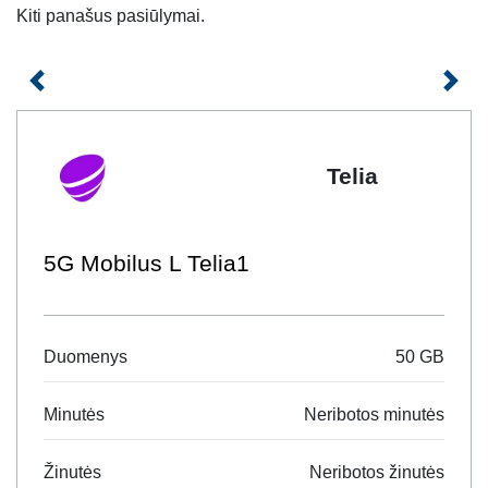
su savo paslaugų teikėju.
Kiti panašus pasiūlymai.
Planų pasiūlymai galioja pasirašant tiek neterminuotą, tiek
Ankstesnis
Kita
terminuotą sutartį. Magnetuko siūlomų planų privalumai:
galimybė išsaugoti savo tel. numerį;
neterminuotos sutartys;
Telia
nemokams SIM ir nemokamas SIM siuntimas;
nemokamas plano aktyvavimas.
5G Mobilus L Telia1
Duomenys
50 GB
Minutės
Neribotos minutės
Žinutės
Neribotos žinutės