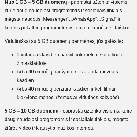
Nuo 1 GB – 5 GB duomenų
- paprastai užtenka visiems,
kurie daug naudojasi programomis ir socialiais tinklais,
mėgsta naudotis „Messenger“, „WhatsApp“, „Signal“ ir
kitomis pokalbių programėlėmis, dažnai siunčia el. laiškus.
Vidutiniškai su 5 GB duomenų per mėnesį jūs galėsite:
3 valandas kasdien naršyti internete ir socialinėje
žiniasklaidoje
Arba 40 minučių naršymo ir 1 valanda muzikos
kasdien
Arba 40 minučių peržiūra kasdien ir keli filmai
kiekvieną mėnesį (žemos ar vidutinės kokybės)
5 GB – 10 GB duomenų
- paprastai užtenka visiems, kurie
daug naudojasi programomis ir socialiais tinklais, mėgsta
žiūrėti video ir klausytis muzikos internetu.