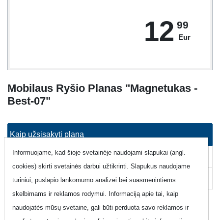
12
99
Eur
Mobilaus Ryšio Planas "Magnetukas -
Best-07"
Kaip užsisakyti planą
Informuojame, kad šioje svetainėje naudojami slapukai (angl.
Kaip atsisakyti plano
cookies) skirti svetainės darbui užtikrinti. Slapukus naudojame
Pagalba
turiniui, puslapio lankomumo analizei bei suasmenintiems
skelbimams ir reklamos rodymui. Informaciją apie tai, kaip
naudojatės mūsų svetaine, gali būti perduota savo reklamos ir
Kaip užsisakyti planą