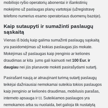
mobiliojo ryšio operatorių abonentai ir išankstinių
mokėjimo už paslaugas planų vartotojai (užregistravę
telefono numerius esamo operatoriaus duomenų bazėje).
Kaip sutaupyti ir sumažinti paslaugų
sąskaitą
Vienas iš būdų kaip galima sumažinti paslaugų sąskaitą
yra pasidomėjimas už kokias paslaugas jūs mokate.
Mokėjimas už paslaugas kaip įrenginio ar kelionės
draudimas ar kita jums gali kainuoti net
100 Eur. ir
daugiau
nei jūs planavote mokėti pasirašydami sutartį.
Pasirašant naują ar atnaujinant turimą sutartį paslaugų
teikėjai dažniausiai nemokamai suteikia tokios paslaugos
kaip įrenginio ar kelionės draudimas, mobilusis parašas,
interneto apsauga ir t.t. Suteikiamos paslaugos yra
nemokamos arba su nuolaida, bet galioja tik nustatytą