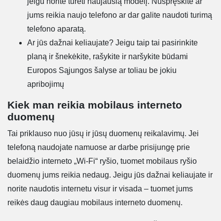
jeigu norite turėti naujausią modelį. Nuspręskite ar
jums reikia naujo telefono ar dar galite naudoti turimą
telefono aparatą.
Ar jūs dažnai keliaujate? Jeigu taip tai pasirinkite
planą ir šnekėkite, rašykite ir naršykite būdami
Europos Sąjungos šalyse ar toliau be jokiu
apribojimų
Kiek man reikia mobilaus interneto
duomenų
Tai priklauso nuo jūsų ir jūsų duomenų reikalavimų. Jei
telefoną naudojate namuose ar darbe prisijungę prie
belaidžio interneto „Wi-Fi“ ryšio, tuomet mobilaus ryšio
duomenų jums reikia nedaug. Jeigu jūs dažnai keliaujate ir
norite naudotis internetu visur ir visada – tuomet jums
reikės daug daugiau mobilaus interneto duomenų.