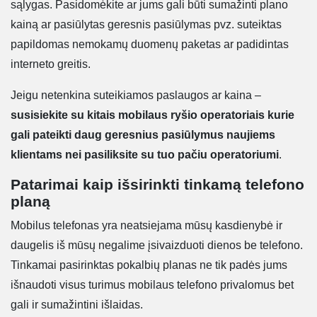
sąlygas. Pasidomėkite ar jums gali būti sumažinti plano
kainą ar pasiūlytas geresnis pasiūlymas pvz. suteiktas
papildomas nemokamų duomenų paketas ar padidintas
interneto greitis.
Jeigu netenkina suteikiamos paslaugos ar kaina –
susisiekite su kitais mobilaus ryšio operatoriais kurie
gali pateikti daug geresnius pasiūlymus naujiems
klientams nei pasiliksite su tuo pačiu operatoriumi
.
Patarimai kaip išsirinkti tinkamą telefono
planą
Mobilus telefonas yra neatsiejama mūsų kasdienybė ir
daugelis iš mūsų negalime įsivaizduoti dienos be telefono.
Tinkamai pasirinktas pokalbių planas ne tik padės jums
išnaudoti visus turimus mobilaus telefono privalomus bet
gali ir sumažintini išlaidas.