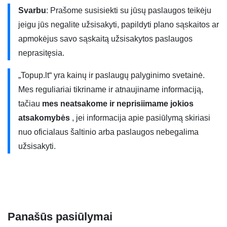
Svarbu
: Prašome susisiekti su jūsų paslaugos teikėju
tarptinklinio ryšio (angl. roaming) paslauga. Išnaudotos
jeigu jūs negalite užsisakyti, papildyti plano sąskaitos ar
minutės ir SMS yra skaičiuojamos iš mokėjimo plano ir
apmokėjus savo sąskaitą užsisakytos paslaugos
nėra papildomai apmokestinamos. Įeinantys skambučiai
neprasitęsia.
taip pat nėra papildomai apmokestinami. Išnaudojus ES
suteiktus kalbėjimo minutes, žinutes ar suteiktus GB,
„Topup.lt“ yra kainų ir paslaugų palyginimo svetainė.
kiekviena papildoma paslauga bus apmokestintas
Mes reguliariai tikriname ir atnaujiname informaciją,
papildomai pagal sutartyje nurodytas kainas. Planui
tačiau
mes neatsakome ir neprisiimame jokios
taikomi ES leidžiami paslaugų kiekio ir buvimo ES šalyse
atsakomybės
, jei informacija apie pasiūlymą skiriasi
laiko apribojimai.
nuo oficialaus šaltinio arba paslaugos nebegalima
užsisakyti.
„Best-07” naudoja 4G/4G+ ryšį. 4G ryšys net 10 kartų
spartesnis nei 3G ryšys ir galite greičiau naudotis internetu
savo įrenginyje. Interneto greičiai yra teoriniai ir priklauso
nuo daugelio faktorių. Jums reikia turėti 4G suderinamą
telefoną, turėti SIM kortelę, būti aprėpties zonoje ir kiti
Panašūs pasiūlymai
faktoriai. Norėdami gauti daugiau informacijos, susisiekite